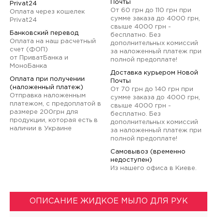
Почты
Privat24
От 60 грн до 110 грн при
Оплата через кошелек
сумме заказа до 4000 грн,
Privat24
свыше 4000 грн -
Банковский перевод
бесплатно. Без
Оплата на наш расчетный
дополнительных комиссий
счет (ФОП)
за наложенный платеж при
от ПриватБанка и
полной предоплате!
МоноБанка
Доставка курьером Новой
Оплата при получении
Почты
(наложенный платеж)
От 70 грн до 140 грн при
Отправка наложенным
сумме заказа до 4000 грн,
платежом, с предоплатой в
свыше 4000 грн -
размере 200грн для
бесплатно. Без
продукции, которая есть в
дополнительных комиссий
наличии в Украине
за наложенный платеж при
полной предоплате!
Самовывоз (временно
недоступен)
Из нашего офиса в Киеве.
ОПИСАНИЕ ЖИДКОЕ МЫЛО ДЛЯ РУК