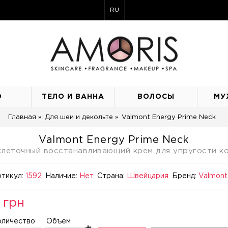
RU
О
ТЕЛО И ВАННА
ВОЛОСЫ
МУ
Главная
Для шеи и декольте
Valmont Energy Prime Neck
Valmont Energy Prime Neck
клеточный восстанавливающий крем для упругости к
тикул:
1592
Наличие:
Нет
Страна:
Швейцария
Бренд:
Valmont
 грн
оличество
Объем