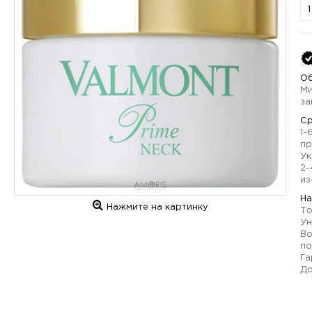
Об
Ми
за
Ср
1-
пр
Ук
2-
из
На
Нажмите на картинку
То
Ун
Во
по
Га
До