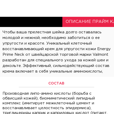
ОПИСАНИЕ ПРАЙМ К
Чтобы ваша прелестная шейка долго оставалась
которые способствуют подтяжке обвисшей кожи.
молодой и нежной, необходимо заботиться о ее
Липидный комплекс создает так называемый
упругости и красоте. Уникальный клеточный
межклеточный цемент, восстанавливая целостность
восстанавливающий крем для упругости кожи Energy
Prime Neck от швейцарской торговой марки Valmont
разработан для специального ухода за кожей шеи и
декольте. Эффективный, сильнодействующий состав
крема включает в себя уникальные аминокислоты,
СОСТАВ
Производная липо-амино кислоты (борьба с
обвисшей кожей), биомиметический липидный
комплекс (имитирует межклеточный цемент и
восстанавливает целостность эпидермиса),
триглицериды каприк и каприловых кислот (питают,