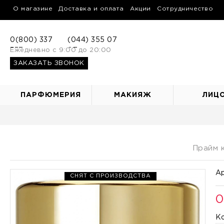
О магазине
Доставка и оплата
Акции
Сотрудничество
0(800) 337
(044) 355 07
337
Ежедневно с 9:00 до 20:00
07
ЗАКАЗАТЬ ЗВОНОК
ПАРФЮМЕРИЯ
МАКИЯЖ
ЛИЦ
Прайм 
Ар
СНЯТ С ПРОИЗВОДСТВА
0
К