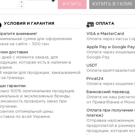
КУПИТЬ
КУПИТЬ В 1 КЛИК
УСЛОВИЯ И ГАРАНТИЯ
ОПЛАТА
ратите внимание!
VISA и MasterCard
нимальная сумма для оформления
Оплата через кассы Li
каза на сайте – 500 грн.
Apple Pay и Google Pay
оки доставки
Оплата через кошельки
6 дней с момента заказа, для
Google Pay
одукции, которая есть в наличии в
USDT
раине.
Оплата криптовалютой
4 недели для продукции, заказываемой
-за границы.
Privat24
Оплата через кошелек 
ши гарантии
лько 100% оригинальная продукция.
Банковский перевод
икальные и эксклюзивные бренды.
Оплата на наш расчетн
зможность проверить заказ при
от ПриватБанка и Мон
лучении.
Оплата при получении
рантия оптимальной цены.
платеж)
ставка по всей Украине.
Отправка наложенным 
предоплатой в размер
продукции, которая ест