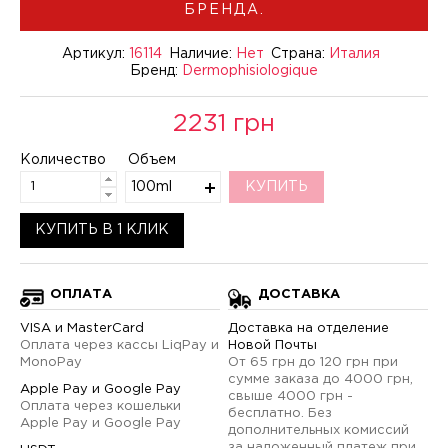
БРЕНДА.
Артикул:
16114
Наличие:
Нет
Страна:
Италия
Бренд:
Dermophisiologique
2231 грн
Количество
Объем
100ml
КУПИТЬ
КУПИТЬ В 1 КЛИК
ОПЛАТА
ДОСТАВКА
VISA и MasterCard
Доставка на отделение
Оплата через кассы LiqPay и
Новой Почты
MonoPay
От 65 грн до 120 грн при
сумме заказа до 4000 грн,
Apple Pay и Google Pay
свыше 4000 грн -
Оплата через кошельки
бесплатно. Без
Apple Pay и Google Pay
дополнительных комиссий
за наложенный платеж при