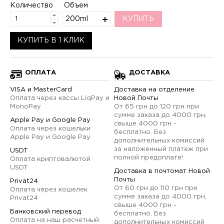
Количество
Объем
200ml
КУПИТЬ
КУПИТЬ В 1 КЛИК
ОПЛАТА
ДОСТАВКА
VISA и MasterCard
Доставка на отделение
Оплата через кассы LiqPay и
Новой Почты
MonoPay
От 65 грн до 120 грн при
сумме заказа до 4000 грн,
Apple Pay и Google Pay
свыше 4000 грн -
Оплата через кошельки
бесплатно. Без
Apple Pay и Google Pay
дополнительных комиссий
за наложенный платеж при
USDT
полной предоплате!
Оплата криптовалютой
USDT
Доставка в почтомат Новой
Почты
Privat24
От 60 грн до 110 грн при
Оплата через кошелек
сумме заказа до 4000 грн,
Privat24
свыше 4000 грн -
Банковский перевод
бесплатно. Без
Оплата на наш расчетный
дополнительных комиссий