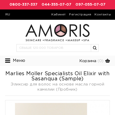
0800-337-337
044-355-07-07
097-055-07-07
RU
Кабинет
Регистрация
Контакты
Меню
Корзина
(0)
Marlies Moller Specialists Oil Elixir with
Sasanqua (Sample)
Эликсир для волос на основе масла горной
камелии (Пробник)