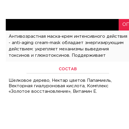
О
Антивозрастная маска-крем интенсивного действия
оптимальную выработку энергии благодаря
Маска восстанавливает объем кожи и наполняются
- anti-aging cream-mask обладает энергизирующим
натуральным питательным элементам (витамины,
морщины. Благодаря мощным пептидам, в контакте
действием: укрепляет механизмы выведения
минералы, амино-кислоты, карбогидраты и липиды)
с частицами золота, стимулируется синтез
токсинов и глюкотоксинов. Поддерживает
наполняют кожу и улучшают клеточное дыхание.
СОСТАВ
Шелковое дерево, Нектар цветов Папамиель,
Векторная гиалуроновая кислота, Комплекс
«Золотое восстановление», Витамин Е.