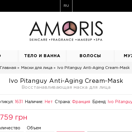
RU
О
ТЕЛО И ВАННА
ВОЛОСЫ
МУ
Главная
Маски для лица
Ivo Pitanguy Anti-Aging Cream-Mask
Ivo Pitanguy Anti-Aging Cream-Mask
Восстанавливающая маска для лица
тикул:
1631
Наличие:
Нет
Страна:
Франция
Бренд:
Ivo Pitangu
759 грн
оличество
Объем