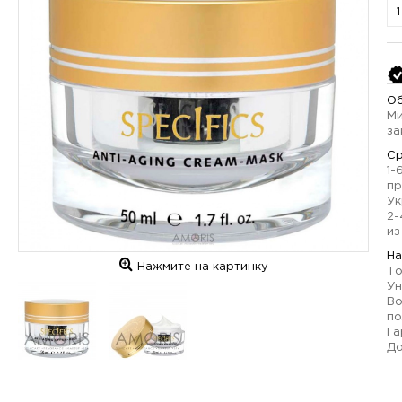
Об
Ми
за
Ср
1-
пр
Ук
2-
из
На
Нажмите на картинку
То
Ун
Во
по
Га
До