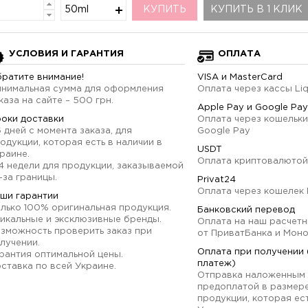
50ml
КУПИТЬ
КУПИТЬ В 1 КЛИК
УСЛОВИЯ И ГАРАНТИЯ
ОПЛАТА
ратите внимание!
VISA и MasterCard
нимальная сумма для оформления
Оплата через кассы Li
каза на сайте – 500 грн.
Apple Pay и Google Pay
оки доставки
Оплата через кошельки
6 дней с момента заказа, для
Google Pay
одукции, которая есть в наличии в
USDT
раине.
Оплата криптовалютой
4 недели для продукции, заказываемой
-за границы.
Privat24
Оплата через кошелек 
ши гарантии
лько 100% оригинальная продукция.
Банковский перевод
икальные и эксклюзивные бренды.
Оплата на наш расчетн
зможность проверить заказ при
от ПриватБанка и Мон
лучении.
Оплата при получении
рантия оптимальной цены.
платеж)
ставка по всей Украине.
Отправка наложенным 
предоплатой в размер
продукции, которая ест