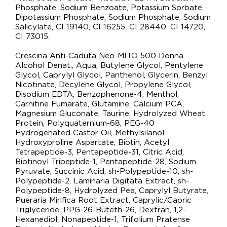
Phosphate, Sodium Benzoate, Potassium Sorbate,
Dipotassium Phosphate, Sodium Phosphate, Sodium
Salicylate, CI 19140, CI 16255, CI 28440, CI 14720,
CI 73015.
Crescina Anti-Caduta Neo-MITO 500 Donna
Alcohol Denat., Aqua, Butylene Glycol, Pentylene
Glycol, Caprylyl Glycol, Panthenol, Glycerin, Benzyl
Nicotinate, Decylene Glycol, Propylene Glycol,
Disodium EDTA, Benzophenone-4, Menthol,
Carnitine Fumarate, Glutamine, Calcium PCA,
Magnesium Gluconate, Taurine, Hydrolyzed Wheat
Protein, Polyquaternium-68, PEG-40
Hydrogenated Castor Oil, Methylsilanol
Hydroxyproline Aspartate, Biotin, Acetyl
Tetrapeptide-3, Pentapeptide-31, Citric Acid,
Biotinoyl Tripeptide-1, Pentapeptide-28, Sodium
Pyruvate, Succinic Acid, sh-Polypeptide-10, sh-
Polypeptide-2, Laminaria Digitata Extract, sh-
Polypeptide-8, Hydrolyzed Pea, Caprylyl Butyrate,
Pueraria Mirifica Root Extract, Caprylic/Capric
Triglyceride, PPG-26-Buteth-26, Dextran, 1,2-
Hexanediol, Nonapeptide-1, Trifolium Pratense