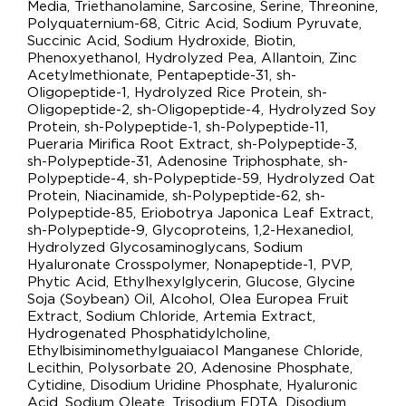
Media, Triethanolamine, Sarcosine, Serine, Threonine,
Polyquaternium-68, Citric Acid, Sodium Pyruvate,
Succinic Acid, Sodium Hydroxide, Biotin,
Phenoxyethanol, Hydrolyzed Pea, Allantoin, Zinc
Acetylmethionate, Pentapeptide-31, sh-
Oligopeptide-1, Hydrolyzed Rice Protein, sh-
Oligopeptide-2, sh-Oligopeptide-4, Hydrolyzed Soy
Protein, sh-Polypeptide-1, sh-Polypeptide-11,
Pueraria Mirifica Root Extract, sh-Polypeptide-3,
sh-Polypeptide-31, Adenosine Triphosphate, sh-
Polypeptide-4, sh-Polypeptide-59, Hydrolyzed Oat
Protein, Niacinamide, sh-Polypeptide-62, sh-
Polypeptide-85, Eriobotrya Japonica Leaf Extract,
sh-Polypeptide-9, Glycoproteins, 1,2-Hexanediol,
Hydrolyzed Glycosaminoglycans, Sodium
Hyaluronate Crosspolymer, Nonapeptide-1, PVP,
Phytic Acid, Ethylhexylglycerin, Glucose, Glycine
Soja (Soybean) Oil, Alcohol, Olea Europea Fruit
Extract, Sodium Chloride, Artemia Extract,
Hydrogenated Phosphatidylcholine,
Ethylbisiminomethylguaiacol Manganese Chloride,
Lecithin, Polysorbate 20, Adenosine Phosphate,
Cytidine, Disodium Uridine Phosphate, Hyaluronic
Acid, Sodium Oleate, Trisodium EDTA, Disodium