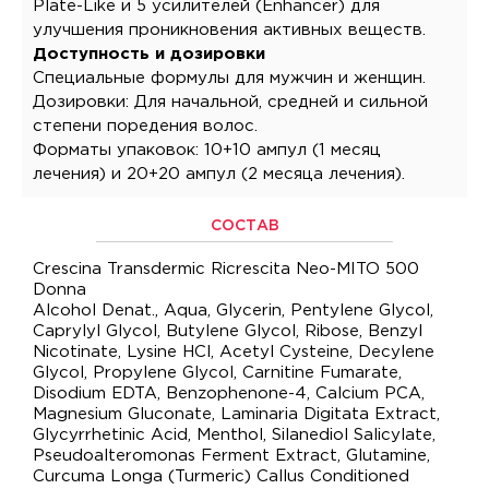
Plate-Like и 5 усилителей (Enhancer) для
улучшения проникновения активных веществ.
Доступность и дозировки
Специальные формулы для мужчин и женщин.
Дозировки: Для начальной, средней и сильной
степени поредения волос.
Форматы упаковок: 10+10 ампул (1 месяц
лечения) и 20+20 ампул (2 месяца лечения).
СОСТАВ
Crescina Transdermic Ricrescita Neo-MITO 500
Donna
Alcohol Denat., Aqua, Glycerin, Pentylene Glycol,
Caprylyl Glycol, Butylene Glycol, Ribose, Benzyl
Nicotinate, Lysine HCl, Acetyl Cysteine, Decylene
Glycol, Propylene Glycol, Carnitine Fumarate,
Disodium EDTA, Benzophenone-4, Calcium PCA,
Magnesium Gluconate, Laminaria Digitata Extract,
Glycyrrhetinic Acid, Menthol, Silanediol Salicylate,
Pseudoalteromonas Ferment Extract, Glutamine,
Curcuma Longa (Turmeric) Callus Conditioned