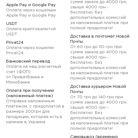
сумме заказа до 4000 грн,
Apple Pay и Google Pay
свыше 4000 грн -
Оплата через кошельки
бесплатно. Без
Apple Pay и Google Pay
дополнительных комиссий
за наложенный платеж при
USDT
полной предоплате!
Оплата криптовалютой
USDT
Доставка в почтомат Новой
Почты
Privat24
От 60 грн до 110 грн при
Оплата через кошелек
сумме заказа до 4000 грн,
Privat24
свыше 4000 грн -
Банковский перевод
бесплатно. Без
Оплата на наш расчетный
дополнительных комиссий
счет (ФОП)
за наложенный платеж при
от ПриватБанка и
полной предоплате!
МоноБанка
Доставка курьером Новой
Оплата при получении
Почты
(наложенный платеж)
От 70 грн до 140 грн при
Отправка наложенным
сумме заказа до 4000 грн,
платежом, с предоплатой в
свыше 4000 грн -
размере 200грн для
бесплатно. Без
продукции, которая есть в
дополнительных комиссий
наличии в Украине
за наложенный платеж при
полной предоплате!
Самовывоз (временно