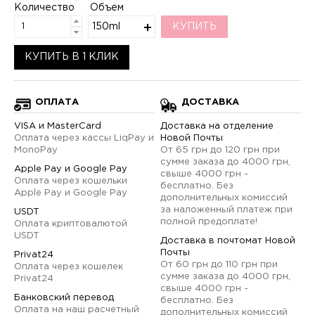
Количество
Объем
150ml
КУПИТЬ
КУПИТЬ В 1 КЛИК
ОПЛАТА
ДОСТАВКА
VISA и MasterCard
Доставка на отделение
Оплата через кассы LiqPay и
Новой Почты
MonoPay
От 65 грн до 120 грн при
сумме заказа до 4000 грн,
Apple Pay и Google Pay
свыше 4000 грн -
Оплата через кошельки
бесплатно. Без
Apple Pay и Google Pay
дополнительных комиссий
за наложенный платеж при
USDT
полной предоплате!
Оплата криптовалютой
USDT
Доставка в почтомат Новой
Почты
Privat24
От 60 грн до 110 грн при
Оплата через кошелек
сумме заказа до 4000 грн,
Privat24
свыше 4000 грн -
Банковский перевод
бесплатно. Без
Оплата на наш расчетный
дополнительных комиссий