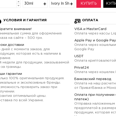
30ml
Ivory In Shangai
КУПИТЬ
КУПИ
УСЛОВИЯ И ГАРАНТИЯ
ОПЛАТА
ратите внимание!
VISA и MasterCard
нимальная сумма для оформления
Оплата через кассы Li
каза на сайте – 500 грн.
Apple Pay и Google Pay
оки доставки
Оплата через кошельки
6 дней с момента заказа, для
Google Pay
одукции, которая есть в наличии в
USDT
раине.
Оплата криптовалютой
4 недели для продукции, заказываемой
-за границы.
Privat24
Оплата через кошелек 
ши гарантии
лько 100% оригинальная продукция.
Банковский перевод
икальные и эксклюзивные бренды.
Оплата на наш расчетн
зможность проверить заказ при
от ПриватБанка и Мон
лучении.
Оплата при получении
рантия оптимальной цены.
платеж)
ставка по всей Украине.
Отправка наложенным 
предоплатой в размер
продукции, которая ест