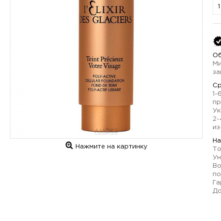
Об
Ми
за
Ср
1-
пр
Ук
2-
из
На
Нажмите на картинку
То
Ун
Во
по
Га
До