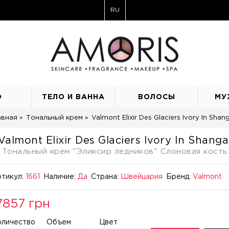
RU
О
ТЕЛО И ВАННА
ВОЛОСЫ
МУ
авная
Тональный крем
Valmont Elixir Des Glaciers Ivory In Shang
Valmont Elixir Des Glaciers Ivory In Shanga
Тональный крем "Эликсир ледников" Слоновая кость
тикул:
1661
Наличие:
Да
Страна:
Швейцария
Бренд:
Valmont
7857 грн
оличество
Объем
Цвет