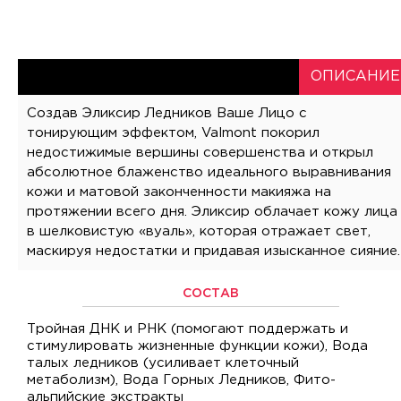
ОПИСАНИЕ
Создав Эликсир Ледников Ваше Лицо с
Крем-основа представляет собой великолепный
естественную, в тоже время утонченную и
тонирующим эффектом, Valmont покорил
альянс между декоративной косметикой и
изысканную красоту, простую и чистую. Получите
недостижимые вершины совершенства и открыл
продуктом по уходу за кожей, придавая лицу
истинное наслаждение от особенностей каждого из
абсолютное блаженство идеального выравнивания
утонченное матовое очарование, а изумительная
четырех различных оттенков, названия которых
кожи и матовой законченности макияжа на
пудровая текстура обеспечивает суперлегкое
навевают воспоминания о различных частях света, и
протяжении всего дня. Эликсир облачает кожу лица
нанесение и безупречное состояние кожи.
не бойтесь экспериментировать с эффектом
в шелковистую «вуаль», которая отражает свет,
Уникальный опыт изменил представление о женском
маскируя недостатки и придавая изысканное сияние.
очаровании и привлекательности и помог создать
СОСТАВ
Тройная ДНК и РНК (помогают поддержать и
стимулировать жизненные функции кожи), Вода
талых ледников (усиливает клеточный
метаболизм), Вода Горных Ледников, Фито-
альпийские экстракты