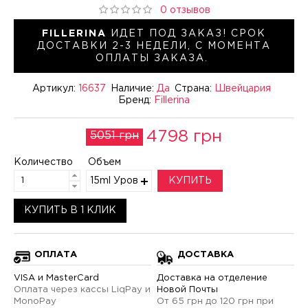
0 отзывов
FILLERINA
ИДЕТ ПОД ЗАКАЗ! СРОК
ДОСТАВКИ 2-3 НЕДЕЛИ, С МОМЕНТА
ОПЛАТЫ ЗАКАЗА.
Артикул:
16637
Наличие:
Да
Страна:
Швейцария
Бренд:
Fillerina
4798 грн
5051 грн
Количество
Объем
15ml Уровень 3
КУПИТЬ
КУПИТЬ В 1 КЛИК
ОПЛАТА
ДОСТАВКА
VISA и MasterCard
Доставка на отделение
Оплата через кассы LiqPay и
Новой Почты
MonoPay
От 65 грн до 120 грн при