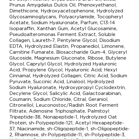
Prunus Amygdalus Dulcis Oil, Phenoxyethanol,
Dimethicone, Hydroxyacetophenone, Hydrolyzed
Glycosaminoglycans, Polyacrylamide, Tocopheryl
Acetate, Sodium Hyaluronate, Parfum, C13-14
Isoparaffin, Xanthan Gum, Acetyl Glucosamine,
Pseudoalteromonas Ferment Extract, Soluble
Collagen, Laureth-7, Pentylene Glycol, Disodium
EDTA, Hydrolyzed Elastin, Propanediol, Limonene,
Carnitine Fumarate, Biosaccharide Gum-4, Glyceryl
Glucoside, Magnesium Gluconate, Ribose, Butylene
Glycol, Caprylyl Glycol, Hydrolyzed Hyaluronic
Acid, Propylene Glycol, Hyaluronic Acid, Hexyl
Cinnamal, Hydrolyzed Collagen, Citric Acid, Sodium
Pyruvate, Succinic Acid, Linalool, Hydrolyzed
Sodium Hyaluronate, Hydroxypropyl Cyclodextrin,
Decylene Glycol, Salicylic Acid, Galactoarabinan,
Coumarin, Sodium Chloride, Citral, Geraniol,
Citronellol, Leuconostoc/Radish Root Ferment
Filtrate, Adenosine Triphosphate, Palmitoyl
Tripeptide-38, Nonapeptide-1, Hydrolyzed Oat
Protein, sh-Polypeptide-121, Acetyl Hexapeptide-
37, Niacinamide, sh-Oligopeptide-1, sh-Oligopeptide-
2, Rhamnose, sh-Polypeptide-11, sh-Polypeptide-3,