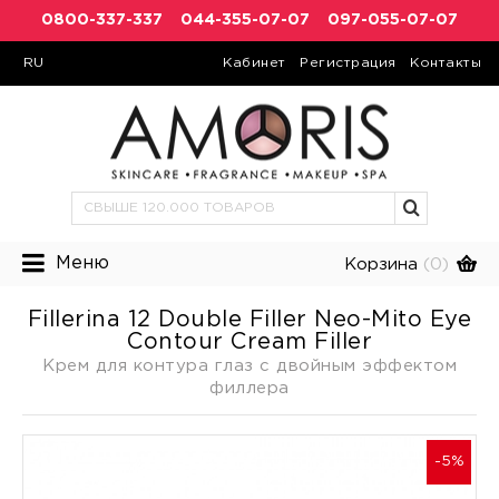
0800-337-337
044-355-07-07
097-055-07-07
RU
Кабинет
Регистрация
Контакты
Меню
Корзина
(0)
Fillerina 12 Double Filler Neo-Mito Eye
Contour Cream Filler
Крем для контура глаз с двойным эффектом
филлера
-5%