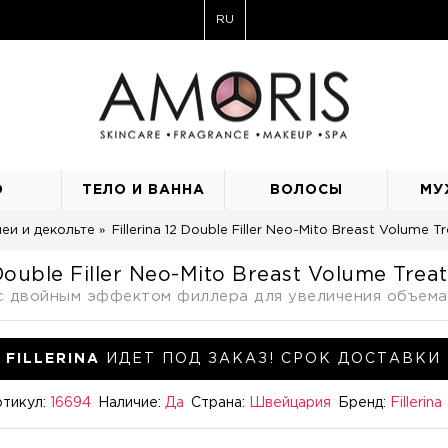
RU
О
ТЕЛО И ВАННА
ВОЛОСЫ
МУ
еи и декольте
Fillerina 12 Double Filler Neo-Mito Breast Volume
2 Double Filler Neo-Mito Breast Volume Tre
с двойным эффектом филлера для увеличения объема
FILLERINA
ИДЕТ ПОД ЗАКАЗ! СРОК ДОСТАВКИ 
тикул:
16694
Наличие:
Да
Страна:
Швейцария
Бренд:
Fillerina