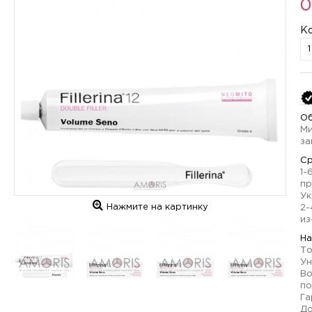
0
К
Об
Ми
за
Ср
1-
пр
Ук
Нажмите на картинку
2-
из
На
То
Ун
Во
по
Га
До