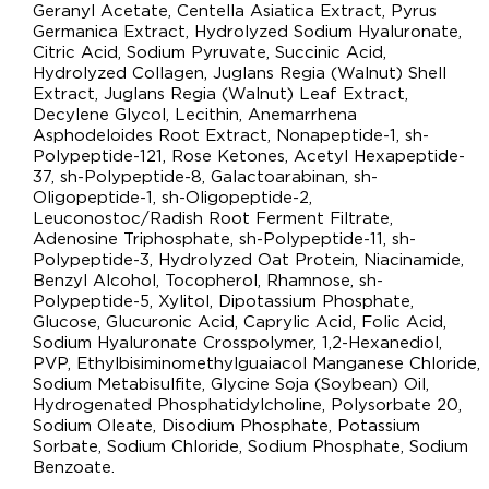
Geranyl Acetate, Centella Asiatica Extract, Pyrus
Germanica Extract, Hydrolyzed Sodium Hyaluronate,
Citric Acid, Sodium Pyruvate, Succinic Acid,
Hydrolyzed Collagen, Juglans Regia (Walnut) Shell
Extract, Juglans Regia (Walnut) Leaf Extract,
Decylene Glycol, Lecithin, Anemarrhena
Asphodeloides Root Extract, Nonapeptide-1, sh-
Polypeptide-121, Rose Ketones, Acetyl Hexapeptide-
37, sh-Polypeptide-8, Galactoarabinan, sh-
Oligopeptide-1, sh-Oligopeptide-2,
Leuconostoc/Radish Root Ferment Filtrate,
Adenosine Triphosphate, sh-Polypeptide-11, sh-
Polypeptide-3, Hydrolyzed Oat Protein, Niacinamide,
Benzyl Alcohol, Tocopherol, Rhamnose, sh-
Polypeptide-5, Xylitol, Dipotassium Phosphate,
Glucose, Glucuronic Acid, Caprylic Acid, Folic Acid,
Sodium Hyaluronate Crosspolymer, 1,2-Hexanediol,
PVP, Ethylbisiminomethylguaiacol Manganese Chloride,
Sodium Metabisulfite, Glycine Soja (Soybean) Oil,
Hydrogenated Phosphatidylcholine, Polysorbate 20,
Sodium Oleate, Disodium Phosphate, Potassium
Sorbate, Sodium Chloride, Sodium Phosphate, Sodium
Benzoate.