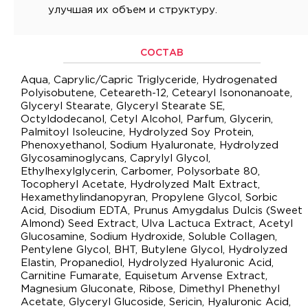
улучшая их объем и структуру.
СОСТАВ
Aqua, Caprylic/Capric Triglyceride, Hydrogenated
Polyisobutene, Ceteareth-12, Cetearyl Isononanoate,
Glyceryl Stearate, Glyceryl Stearate SE,
Octyldodecanol, Cetyl Alcohol, Parfum, Glycerin,
Palmitoyl Isoleucine, Hydrolyzed Soy Protein,
Phenoxyethanol, Sodium Hyaluronate, Hydrolyzed
Glycosaminoglycans, Caprylyl Glycol,
Ethylhexylglycerin, Carbomer, Polysorbate 80,
Tocopheryl Acetate, Hydrolyzed Malt Extract,
Hexamethylindanopyran, Propylene Glycol, Sorbic
Acid, Disodium EDTA, Prunus Amygdalus Dulcis (Sweet
Almond) Seed Extract, Ulva Lactuca Extract, Acetyl
Glucosamine, Sodium Hydroxide, Soluble Collagen,
Pentylene Glycol, BHT, Butylene Glycol, Hydrolyzed
Elastin, Propanediol, Hydrolyzed Hyaluronic Acid,
Carnitine Fumarate, Equisetum Arvense Extract,
Magnesium Gluconate, Ribose, Dimethyl Phenethyl
Acetate, Glyceryl Glucoside, Sericin, Hyaluronic Acid,