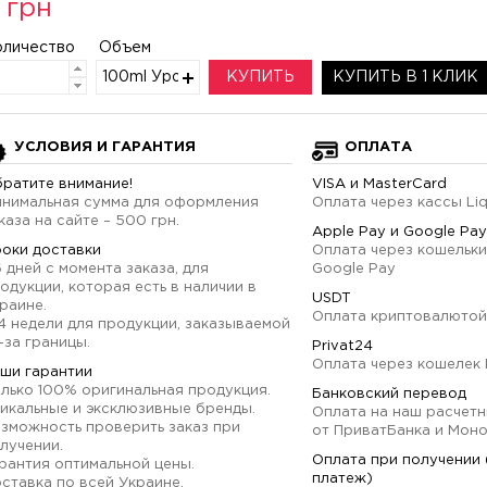
 грн
оличество
Объем
100ml Уровень 3
КУПИТЬ
КУПИТЬ В 1 КЛИК
УСЛОВИЯ И ГАРАНТИЯ
ОПЛАТА
ратите внимание!
VISA и MasterCard
нимальная сумма для оформления
Оплата через кассы Li
каза на сайте – 500 грн.
Apple Pay и Google Pay
оки доставки
Оплата через кошельки
6 дней с момента заказа, для
Google Pay
одукции, которая есть в наличии в
USDT
раине.
Оплата криптовалютой
4 недели для продукции, заказываемой
-за границы.
Privat24
Оплата через кошелек 
ши гарантии
лько 100% оригинальная продукция.
Банковский перевод
икальные и эксклюзивные бренды.
Оплата на наш расчетн
зможность проверить заказ при
от ПриватБанка и Мон
лучении.
Оплата при получении
рантия оптимальной цены.
платеж)
ставка по всей Украине.