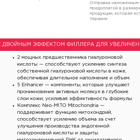
Отправка наложенным 
предоплатой в размер
продукции, которая ест
Украине
С ДВОЙНЫМ ЭФФЕКТОМ ФИЛЛЕРА ДЛЯ УВЕЛИЧЕН
2 мощных предшественника гиалуроновой
кислоты — способствуют усилению синтеза
собственной гиалуроновой кислоты в коже,
обеспечивая длительное наполнение и объем.
5 Enhancer — компоненты, которые улучшают
проникновение активных молекул в глубокие
слои кожи, усиливая эффективность формулы.
Комплекс Neo-MITO Mitochondria —
поддерживает функцию митохондрий,
способствует усилению объема за счет
улучшения производства эндогенной
гиалуроновой кислоты и защиты
митохондриальной ДНК от оксидативного