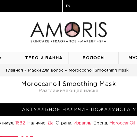
RU
О
ТЕЛО И ВАННА
ВОЛОСЫ
МУ
Главная
Маски для волос
Moroccanoil Smoothing Mask
Moroccanoil Smoothing Mask
Разглаживающая маска
АКТУАЛЬНОЕ НАЛИЧИЕ ПОЖАЛУЙСТА У
тикул:
1682
Наличие:
Да
Страна:
Израиль
Бренд:
MoroccanOil