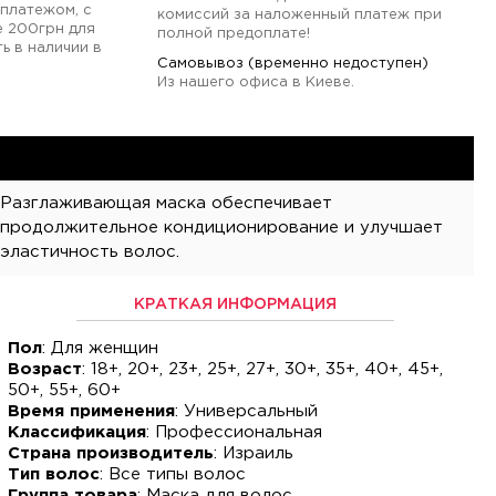
платежом, с
комиссий за наложенный платеж при
е 200грн для
полной предоплате!
ь в наличии в
Самовывоз (временно недоступен)
Из нашего офиса в Киеве.
Разглаживающая маска обеспечивает
продолжительное кондиционирование и улучшает
эластичность волос.
КРАТКАЯ ИНФОРМАЦИЯ
Пол
: Для женщин
Возраст
: 18+, 20+, 23+, 25+, 27+, 30+, 35+, 40+, 45+,
50+, 55+, 60+
Время применения
: Универсальный
Классификация
: Профессиональная
Страна производитель
: Израиль
Тип волос
: Все типы волос
Группа товара
: Маска для волос