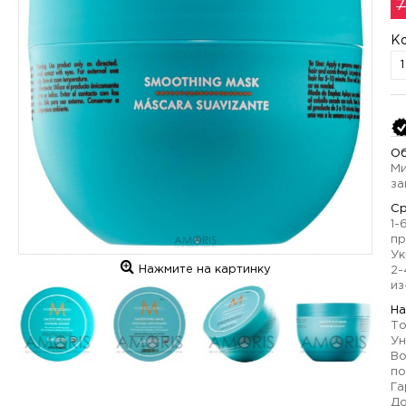
7
К
Об
Ми
за
Ср
1-
пр
Ук
Нажмите на картинку
2-
из
На
То
Ун
Во
по
Га
До