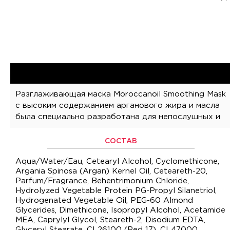
Разглаживающая маска Moroccanoil Smoothing Mask
вьющихся волос. Глубоко увлажняет, активно
с высоким содержанием арганового жира и масла
питает, смягчает, разглаживает волосы и делает их
была специально разработана для непослушных и
СОСТАВ
Aqua/Water/Eau, Cetearyl Alcohol, Cyclomethicone,
Argania Spinosa (Argan) Kernel Oil, Ceteareth-20,
Parfum/Fragrance, Behentrimonium Chloride,
Hydrolyzed Vegetable Protein PG-Propyl Silanetriol,
Hydrogenated Vegetable Oil, PEG-60 Almond
Glycerides, Dimethicone, Isopropyl Alcohol, Acetamide
MEA, Caprylyl Glycol, Steareth-2, Disodium EDTA,
Glyceryl Stearate, CI 26100 (Red 17), CI 47000