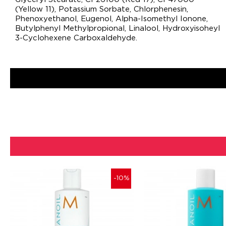
(Yellow 11), Potassium Sorbate, Chlorphenesin,
Phenoxyethanol, Eugenol, Alpha-Isomethyl Ionone,
Butylphenyl Methylpropional, Linalool, Hydroxyisoheyl
3-Cyclohexene Carboxaldehyde.
-10%