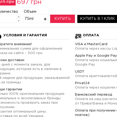
697 грн
74 грн
оличество
Объем
75ml
КУПИТЬ
КУПИТЬ В 1 КЛИК
УСЛОВИЯ И ГАРАНТИЯ
ОПЛАТА
ратите внимание!
VISA и MasterCard
нимальная сумма для оформления
Оплата через кассы Li
каза на сайте – 500 грн.
Apple Pay и Google Pay
оки доставки
Оплата через кошельки
6 дней с момента заказа, для
Google Pay
одукции, которая есть в наличии в
USDT
раине.
Оплата криптовалютой
4 недели для продукции, заказываемой
-за границы.
Privat24
Оплата через кошелек 
ши гарантии
лько 100% оригинальная продукция.
Банковский перевод
икальные и эксклюзивные бренды.
Оплата на наш расчетн
зможность проверить заказ при
от ПриватБанка и Мон
лучении.
Оплата при получении
рантия оптимальной цены.
платеж)
ставка по всей Украине.