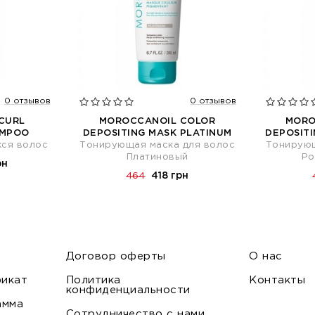
0 отзывов
0 отзывов
CURL
MOROCCANOIL COLOR
MORO
AMPOO
DEPOSITING MASK PLATINUM
DEPOSIT
хся волос
Тонирующая маска для волос
Тонирующ
Платиновый
Ро
рн
418 грн
464
Договор оферты
О нас
икат
Политика
Контакты
конфиденциальности
амма
Сотрудничество с нами