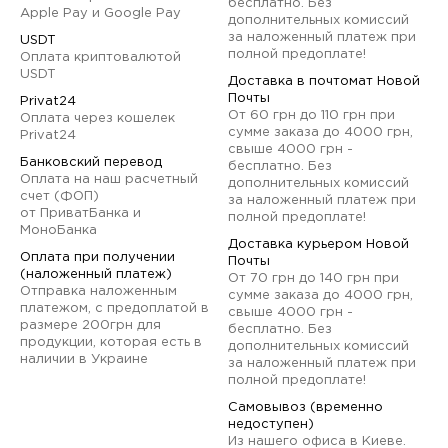
бесплатно. Без
Apple Pay и Google Pay
дополнительных комиссий
за наложенный платеж при
USDT
полной предоплате!
Оплата криптовалютой
USDT
Доставка в почтомат Новой
Почты
Privat24
От 60 грн до 110 грн при
Оплата через кошелек
сумме заказа до 4000 грн,
Privat24
свыше 4000 грн -
Банковский перевод
бесплатно. Без
Оплата на наш расчетный
дополнительных комиссий
счет (ФОП)
за наложенный платеж при
от ПриватБанка и
полной предоплате!
МоноБанка
Доставка курьером Новой
Оплата при получении
Почты
(наложенный платеж)
От 70 грн до 140 грн при
Отправка наложенным
сумме заказа до 4000 грн,
платежом, с предоплатой в
свыше 4000 грн -
размере 200грн для
бесплатно. Без
продукции, которая есть в
дополнительных комиссий
наличии в Украине
за наложенный платеж при
полной предоплате!
Самовывоз (временно
недоступен)
Из нашего офиса в Киеве.