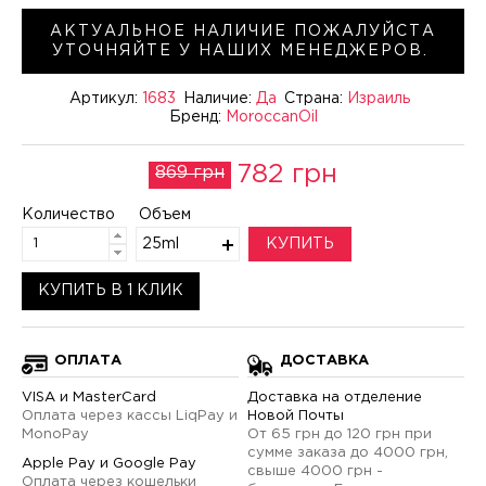
АКТУАЛЬНОЕ НАЛИЧИЕ ПОЖАЛУЙСТА
УТОЧНЯЙТЕ У НАШИХ МЕНЕДЖЕРОВ.
Артикул:
1683
Наличие:
Да
Страна:
Израиль
Бренд:
MoroccanOil
782 грн
869 грн
Количество
Объем
25ml
КУПИТЬ
КУПИТЬ В 1 КЛИК
ОПЛАТА
ДОСТАВКА
VISA и MasterCard
Доставка на отделение
Оплата через кассы LiqPay и
Новой Почты
MonoPay
От 65 грн до 120 грн при
сумме заказа до 4000 грн,
Apple Pay и Google Pay
свыше 4000 грн -
Оплата через кошельки