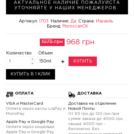
АКТУАЛЬНОЕ НАЛИЧИЕ ПОЖАЛУЙСТА
УТОЧНЯЙТЕ У НАШИХ МЕНЕДЖЕРОВ.
Артикул:
1703
Наличие:
Да
Страна:
Израиль
Бренд:
MoroccanOil
968 грн
1075 грн
Количество
Объем
150ml
КУПИТЬ
КУПИТЬ В 1 КЛИК
ОПЛАТА
ДОСТАВКА
VISA и MasterCard
Доставка на отделение
Оплата через кассы LiqPay и
Новой Почты
MonoPay
От 65 грн до 120 грн при
сумме заказа до 4000 грн,
Apple Pay и Google Pay
свыше 4000 грн -
Оплата через кошельки
бесплатно. Без
Apple Pay и Google Pay