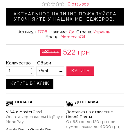
0 отзывов
АКТУАЛЬНОЕ НАЛИЧИЕ ПОЖАЛУЙСТА
УТОЧНЯЙТЕ У НАШИХ МЕНЕДЖЕРОВ.
Артикул:
1708
Наличие:
Да
Страна:
Израиль
Бренд:
MoroccanOil
522 грн
581 грн
Количество
Объем
75ml
КУПИТЬ
КУПИТЬ В 1 КЛИК
ОПЛАТА
ДОСТАВКА
VISA и MasterCard
Доставка на отделение
Оплата через кассы LiqPay и
Новой Почты
MonoPay
От 65 грн до 120 грн при
сумме заказа до 4000 грн,
Apple Pay и Google Pay