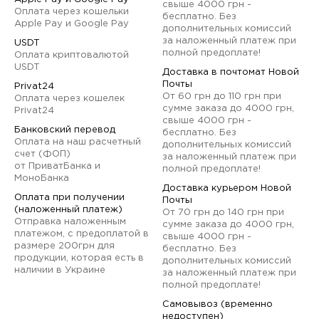
свыше 4000 грн -
Оплата через кошельки
бесплатно. Без
Apple Pay и Google Pay
дополнительных комиссий
за наложенный платеж при
USDT
полной предоплате!
Оплата криптовалютой
USDT
Доставка в почтомат Новой
Почты
Privat24
От 60 грн до 110 грн при
Оплата через кошелек
сумме заказа до 4000 грн,
Privat24
свыше 4000 грн -
Банковский перевод
бесплатно. Без
Оплата на наш расчетный
дополнительных комиссий
счет (ФОП)
за наложенный платеж при
от ПриватБанка и
полной предоплате!
МоноБанка
Доставка курьером Новой
Оплата при получении
Почты
(наложенный платеж)
От 70 грн до 140 грн при
Отправка наложенным
сумме заказа до 4000 грн,
платежом, с предоплатой в
свыше 4000 грн -
размере 200грн для
бесплатно. Без
продукции, которая есть в
дополнительных комиссий
наличии в Украине
за наложенный платеж при
полной предоплате!
Самовывоз (временно
недоступен)