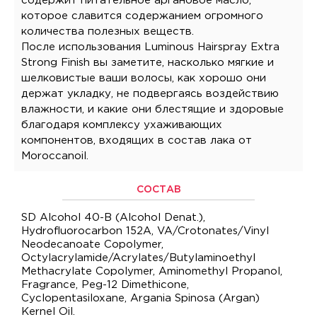
содержит питательное аргановое масло,
которое славится содержанием огромного
количества полезных веществ.
После использования Luminous Hairspray Extra
Strong Finish вы заметите, насколько мягкие и
шелковистые ваши волосы, как хорошо они
держат укладку, не подвергаясь воздействию
влажности, и какие они блестящие и здоровые
благодаря комплексу ухаживающих
компонентов, входящих в состав лака от
Moroccanoil.
СОСТАВ
SD Alcohol 40-B (Alcohol Denat.),
Hydrofluorocarbon 152A, VA/Crotonates/Vinyl
Neodecanoate Copolymer,
Octylacrylamide/Acrylates/Butylaminoethyl
Methacrylate Copolymer, Aminomethyl Propanol,
Fragrance, Peg-12 Dimethicone,
Cyclopentasiloxane, Argania Spinosa (Argan)
Kernel Oil.