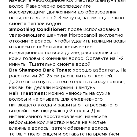
нанесите необходимое количество шампуня для
волос. Равномерно распределите
массирующими движениями до образования
пены, оставьте на 2-3 минуты, затем тщательно
смойте теплой водой.
Smoothing Conditioner:
после использования
увлажняющего шампуня Moroccanoil аккуратно
отожмите волосы, чтобы удалить излишки воды,
и нанесите небольшое количество
кондиционера по всей длине, распределяя от
кожи головы к кончикам волос. Оставьте на 1-2
минуты. Тщательно смойте водой.
Dry Shampoo Dark Tones:
хорошо взболтать. На
расстоянии 20-25 см распылить от корней.
Дайте высохнуть, затем втереть в кожу головы,
как вы бы делали мокрыми шампунь.
Hair Treatment:
можно наносить на сухие
волосы и не смывать для ежедневного
питающего ухода и защиты от агрессивного
воздействия окружающей среды. Для
интенсивного восстановления: нанесите
небольшое количество масла на чистые
влажные волосы, затем оберните волосы
теплым полотенцем и оставьте на время (чем