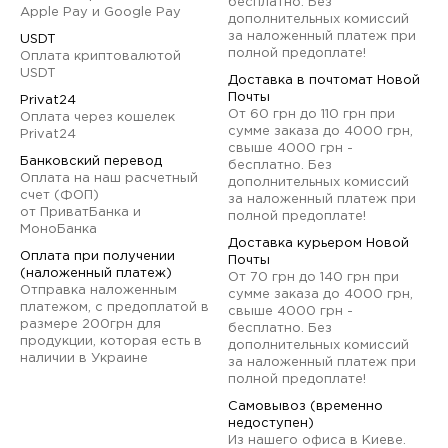
бесплатно. Без
Apple Pay и Google Pay
дополнительных комиссий
за наложенный платеж при
USDT
полной предоплате!
Оплата криптовалютой
USDT
Доставка в почтомат Новой
Почты
Privat24
От 60 грн до 110 грн при
Оплата через кошелек
сумме заказа до 4000 грн,
Privat24
свыше 4000 грн -
Банковский перевод
бесплатно. Без
Оплата на наш расчетный
дополнительных комиссий
счет (ФОП)
за наложенный платеж при
от ПриватБанка и
полной предоплате!
МоноБанка
Доставка курьером Новой
Оплата при получении
Почты
(наложенный платеж)
От 70 грн до 140 грн при
Отправка наложенным
сумме заказа до 4000 грн,
платежом, с предоплатой в
свыше 4000 грн -
размере 200грн для
бесплатно. Без
продукции, которая есть в
дополнительных комиссий
наличии в Украине
за наложенный платеж при
полной предоплате!
Самовывоз (временно
недоступен)
Из нашего офиса в Киеве.