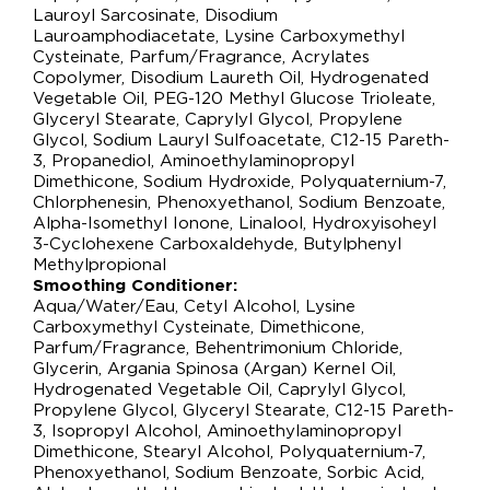
Lauroyl Sarcosinate, Disodium
Lauroamphodiacetate, Lysine Carboxymethyl
Cysteinate, Parfum/Fragrance, Acrylates
Copolymer, Disodium Laureth Oil, Hydrogenated
Vegetable Oil, PEG-120 Methyl Glucose Trioleate,
Glyceryl Stearate, Caprylyl Glycol, Propylene
Glycol, Sodium Lauryl Sulfoacetate, C12-15 Pareth-
3, Propanediol, Aminoethylaminopropyl
Dimethicone, Sodium Hydroxide, Polyquaternium-7,
Chlorphenesin, Phenoxyethanol, Sodium Benzoate,
Alpha-Isomethyl Ionone, Linalool, Hydroxyisoheyl
3-Cyclohexene Carboxaldehyde, Butylphenyl
Methylpropional
Smoothing Conditioner:
Aqua/Water/Eau, Cetyl Alcohol, Lysine
Carboxymethyl Cysteinate, Dimethicone,
Parfum/Fragrance, Behentrimonium Chloride,
Glycerin, Argania Spinosa (Argan) Kernel Oil,
Hydrogenated Vegetable Oil, Caprylyl Glycol,
Propylene Glycol, Glyceryl Stearate, C12-15 Pareth-
3, Isopropyl Alcohol, Aminoethylaminopropyl
Dimethicone, Stearyl Alcohol, Polyquaternium-7,
Phenoxyethanol, Sodium Benzoate, Sorbic Acid,