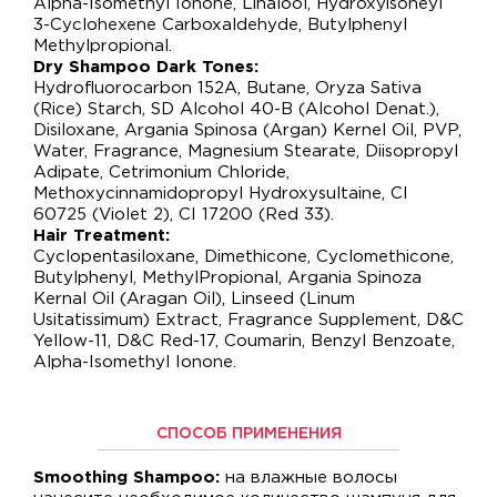
Alpha-Isomethyl Ionone, Linalool, Hydroxyisoheyl
3-Cyclohexene Carboxaldehyde, Butylphenyl
Methylpropional.
Dry Shampoo Dark Tones:
Hydrofluorocarbon 152A, Butane, Oryza Sativa
(Rice) Starch, SD Alcohol 40-B (Alcohol Denat.),
Disiloxane, Argania Spinosa (Argan) Kernel Oil, PVP,
Water, Fragrance, Magnesium Stearate, Diisopropyl
Adipate, Cetrimonium Chloride,
Methoxycinnamidopropyl Hydroxysultaine, CI
60725 (Violet 2), CI 17200 (Red 33).
Hair Treatment:
Cyclopentasiloxane, Dimethicone, Cyclomethicone,
Butylphenyl, MethylPropional, Argania Spinoza
Kernal Oil (Aragan Oil), Linseed (Linum
Usitatissimum) Extract, Fragrance Supplement, D&C
Yellow-11, D&C Red-17, Coumarin, Benzyl Benzoate,
Alpha-Isomethyl Ionone.
СПОСОБ ПРИМЕНЕНИЯ
Smoothing Shampoo:
на влажные волосы