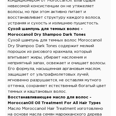
кондиционером от MoroccanOil. Благодаря
невесомой консистенции он не утяжеляет
волосы, но при этом активно питает и
восстанавливает структуру каждого волоса,
устраняя и сухость и излишнею пушистость.
Сухой шампунь для темных волос -
Moroccanoil Dry Shampoo Dark Tones
Сухой шампунь для темных волос Moroccanoil
Dry Shampoo Dark Tones содержит мелкий
порошок из рисового крахмала, который
впитывает жиры, убирает наслоения и
неприятный запах, освежает и очищает волосы.
Его формула, насыщенная аргановым маслом,
защищает от ультрафиолетовых лучей,
мгновенно разрушается, не оставляя мутного
оттенка, сохраняет естественный богатый цвет
темных и каштановых волос.
Восстанавливающее масло для волос -
MoroccanOil Oil Treatment For All Hair Types
Масло Moroccanoil Hair Treatment изготовлено
на основе масла семян марокканского дерева