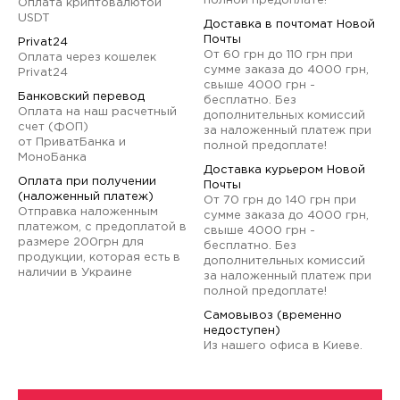
полной предоплате!
Оплата криптовалютой
USDT
Доставка в почтомат Новой
Почты
Privat24
От 60 грн до 110 грн при
Оплата через кошелек
сумме заказа до 4000 грн,
Privat24
свыше 4000 грн -
Банковский перевод
бесплатно. Без
Оплата на наш расчетный
дополнительных комиссий
счет (ФОП)
за наложенный платеж при
от ПриватБанка и
полной предоплате!
МоноБанка
Доставка курьером Новой
Оплата при получении
Почты
(наложенный платеж)
От 70 грн до 140 грн при
Отправка наложенным
сумме заказа до 4000 грн,
платежом, с предоплатой в
свыше 4000 грн -
размере 200грн для
бесплатно. Без
продукции, которая есть в
дополнительных комиссий
наличии в Украине
за наложенный платеж при
полной предоплате!
Самовывоз (временно
недоступен)
Из нашего офиса в Киеве.