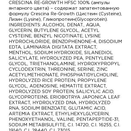
CRESCINA RE-GROWTH HFSC 100% (ампулы
янтарного цвета) – содержат запатентованную
формулу Crescina Re-Growth (Цистеин (Cysteine),
Лизин (Lysine), Гликопротеин(Glycoprotein).
INGREDIENTS: ALCOHOL DENAT., AQUA,
GLYCERIN, BUTYLENE GLYCOL, ACETYL
CYSTEINE, BENZYL NICOTINATE, LYSINE
HYDROCHLORIDE, BENZOPHENONE-4, DISODIUM
EDTA, LAMINARIA DIGITATA EXTRACT,
MENTHOL, SODIUM HYDROXIDE, SILANEDIOL
SALICYLATE, HYDROLYZED PEA, PENTYLENE
GLYCOL, TRIETHANOLAMINE, HYDROXYPROPYL
CYCLODEXTRIN, THREONINE, SERINE, ZINC
ACETYLMETHIONATE, PHOSPHATIDYLCHOLINE,
HYDROLYZED RICE PROTEIN, PROPYLENE
GLYCOL, ADENOSINE, HEMATITE EXTRACT,
HYDROLYZED SOY PROTEIN, SALICYLIC ACID,
GLYCOPROTEINS, ERIOBOTRYA JAPONICA LEAF
EXTRACT, HYDROLYZED DNA, HYDROLYZED
RNA, SODIUM BENZOATE, GLUTAMIC ACID,
ARTEMIA EXTRACT, ETHYLHEXYLGLYCERIN,
PHENOXYETHANOL, VALINE, PENTAPEPTIDE-31,
SODIUM METABISULFITE, C.I. 14720, C.I. 16255, C.I.
19140, C.I. 28440, C.I. 73015.