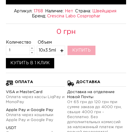
Артикул:
1768
Наличие:
Нет
Страна:
Швейцария
Бренд:
Crescina Labo Cosprophar
0 грн
Количество
Объем
10х3.5ml
КУПИТЬ
КУПИТЬ В 1 КЛИК
ОПЛАТА
ДОСТАВКА
VISA и MasterCard
Доставка на отделение
Оплата через кассы LiqPay и
Новой Почты
MonoPay
От 65 грн до 120 грн при
сумме заказа до 4000 грн,
Apple Pay и Google Pay
свыше 4000 грн -
Оплата через кошельки
бесплатно. Без
Apple Pay и Google Pay
дополнительных комиссий
за наложенный платеж при
USDT