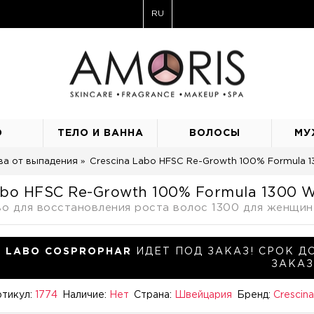
RU
О
ТЕЛО И ВАННА
ВОЛОСЫ
МУ
ва от выпадения
Crescina Labo HFSC Re-Growth 100% Formula
abo HFSC Re-Growth 100% Formula 1300
о для восстановления роста волос 1300 для женщи
LABO COSPROPHAR
ИДЕТ ПОД ЗАКАЗ! СРОК Д
ЗАКАЗ
тикул:
1774
Наличие:
Нет
Страна:
Швейцария
Бренд:
Crescin