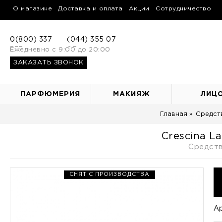
О магазине
Доставка и оплата
Акции
Сотрудничество
0(800) 337
(044) 355 07
337
Ежедневно с 9:00 до 20:00
07
ЗАКАЗАТЬ ЗВОНОК
ПАРФЮМЕРИЯ
МАКИЯЖ
ЛИЦ
Главная
Средст
Crescina L
Средств
СНЯТ С ПРОИЗВОДСТВА
Ар