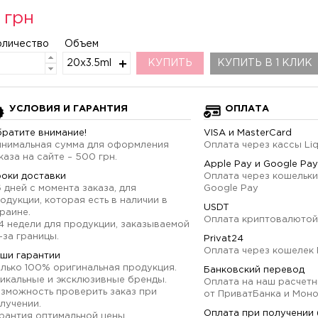
 грн
оличество
Объем
20х3.5ml
КУПИТЬ
КУПИТЬ В 1 КЛИК
УСЛОВИЯ И ГАРАНТИЯ
ОПЛАТА
ратите внимание!
VISA и MasterCard
нимальная сумма для оформления
Оплата через кассы Li
каза на сайте – 500 грн.
Apple Pay и Google Pay
оки доставки
Оплата через кошельки
6 дней с момента заказа, для
Google Pay
одукции, которая есть в наличии в
USDT
раине.
Оплата криптовалютой
4 недели для продукции, заказываемой
-за границы.
Privat24
Оплата через кошелек 
ши гарантии
лько 100% оригинальная продукция.
Банковский перевод
икальные и эксклюзивные бренды.
Оплата на наш расчетн
зможность проверить заказ при
от ПриватБанка и Мон
лучении.
Оплата при получении
рантия оптимальной цены.