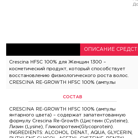
До
ОПИСАНИЕ СРЕДСТ
Crescina HFSC 100% для Женщин 1300 –
янтарного цвета) – содержит запатентованную
Специальная формула для Женщин, применяется на
косметический продукт, который способствует
формулу Crescina Re-growth (Цистеин (Cysteine),
Поздних стадиях поредения волос. Упаковка
восстановлению физиологического роста волос.
Лизин (Lysine), Гликопротеин (Glycoprotein), которая
CRESCINA RE-GROWTH HFSC 100% (ампулы
способствует натуральному росту волос.
СОСТАВ
CRESCINA RE-GROWTH HFSC 100% (ампулы
янтарного цвета) – содержат запатентованную
формулу Crescina Re-Growth (Цистеин (Cysteine),
Лизин (Lysine), Гликопротеин(Glycoprotein).
INGREDIENTS: ALCOHOL DENAT., AQUA, GLYCERIN,