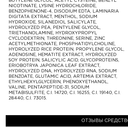
BUTYLENE GLYCOL, ACETYL CYSTEINE, BENZYL
NICOTINATE, LYSINE HYDROCHLORIDE,
BENZOPHENONE-4, DISODIUM EDTA, LAMINARIA
DIGITATA EXTRACT, MENTHOL, SODIUM
HYDROXIDE, SILANEDIOL SALICYLATE,
HYDROLYZED PEA, PENTYLENE GLYCOL,
TRIETHANOLAMINE, HYDROXYPROPYL
CYCLODEXTRIN, THREONINE, SERINE, ZINC
ACETYLMETHIONATE, PHOSPHATIDYLCHOLINE,
HYDROLYZED RICE PROTEIN, PROPYLENE GLYCOL,
ADENOSINE, HEMATITE EXTRACT, HYDROLYZED
SOY PROTEIN, SALICYLIC ACID, GLYCOPROTEINS,
ERIOBOTRYA JAPONICA LEAF EXTRACT,
HYDROLYZED DNA, HYDROLYZED RNA, SODIUM
BENZOATE, GLUTAMIC ACID, ARTEMIA EXTRACT,
ETHYLHEXYLGLYCERIN, PHENOXYETHANOL,
VALINE, PENTAPEPTIDE-31, SODIUM
METABISULFITE, C.I. 14720, C.I. 16255, C.I. 19140, C.I.
28440, C.I. 73015.
ОТЗЫВЫ СРЕДСТВ