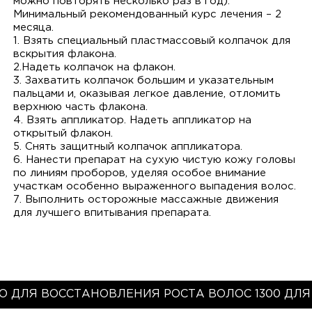
можно повторять несколько раз в год).
Минимальный рекомендованный курс лечения – 2
месяца.
1. Взять специальный пластмассовый колпачок для
вскрытия флакона.
2.Надеть колпачок на флакон.
3. Захватить колпачок большим и указательным
пальцами и, оказывая легкое давление, отломить
верхнюю часть флакона.
4. Взять аппликатор. Надеть аппликатор на
открытый флакон.
5. Снять защитный колпачок аппликатора.
6. Нанести препарат на сухую чистую кожу головы
по линиям проборов, уделяя особое внимание
участкам особенно выраженного выпадения волос.
7. Выполнить осторожные массажные движения
для лучшего впитывания препарата.
О ДЛЯ ВОССТАНОВЛЕНИЯ РОСТА ВОЛОС 1300 ДЛ