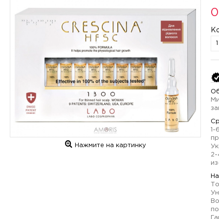
0
К
Об
Ми
за
Ср
1-
пр
Нажмите на картинку
Ук
2-
из
На
То
Ун
Во
по
Га