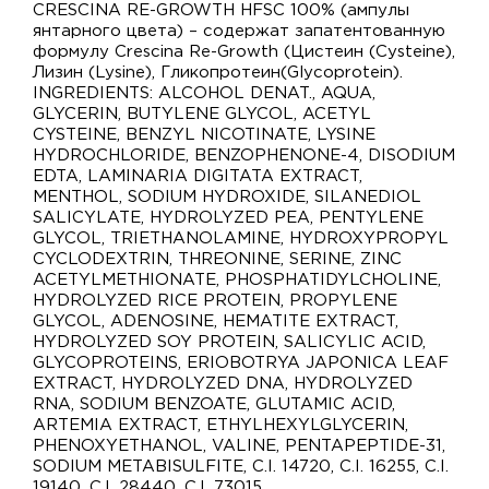
CRESCINA RE-GROWTH HFSC 100% (ампулы
янтарного цвета) – содержат запатентованную
формулу Crescina Re-Growth (Цистеин (Cysteine),
Лизин (Lysine), Гликопротеин(Glycoprotein).
INGREDIENTS: ALCOHOL DENAT., AQUA,
GLYCERIN, BUTYLENE GLYCOL, ACETYL
CYSTEINE, BENZYL NICOTINATE, LYSINE
HYDROCHLORIDE, BENZOPHENONE-4, DISODIUM
EDTA, LAMINARIA DIGITATA EXTRACT,
MENTHOL, SODIUM HYDROXIDE, SILANEDIOL
SALICYLATE, HYDROLYZED PEA, PENTYLENE
GLYCOL, TRIETHANOLAMINE, HYDROXYPROPYL
CYCLODEXTRIN, THREONINE, SERINE, ZINC
ACETYLMETHIONATE, PHOSPHATIDYLCHOLINE,
HYDROLYZED RICE PROTEIN, PROPYLENE
GLYCOL, ADENOSINE, HEMATITE EXTRACT,
HYDROLYZED SOY PROTEIN, SALICYLIC ACID,
GLYCOPROTEINS, ERIOBOTRYA JAPONICA LEAF
EXTRACT, HYDROLYZED DNA, HYDROLYZED
RNA, SODIUM BENZOATE, GLUTAMIC ACID,
ARTEMIA EXTRACT, ETHYLHEXYLGLYCERIN,
PHENOXYETHANOL, VALINE, PENTAPEPTIDE-31,
SODIUM METABISULFITE, C.I. 14720, C.I. 16255, C.I.
19140, C.I. 28440, C.I. 73015.