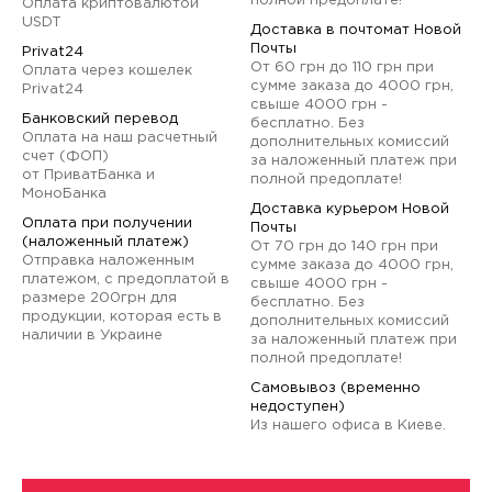
полной предоплате!
Оплата криптовалютой
USDT
Доставка в почтомат Новой
Почты
Privat24
От 60 грн до 110 грн при
Оплата через кошелек
сумме заказа до 4000 грн,
Privat24
свыше 4000 грн -
Банковский перевод
бесплатно. Без
Оплата на наш расчетный
дополнительных комиссий
счет (ФОП)
за наложенный платеж при
от ПриватБанка и
полной предоплате!
МоноБанка
Доставка курьером Новой
Оплата при получении
Почты
(наложенный платеж)
От 70 грн до 140 грн при
Отправка наложенным
сумме заказа до 4000 грн,
платежом, с предоплатой в
свыше 4000 грн -
размере 200грн для
бесплатно. Без
продукции, которая есть в
дополнительных комиссий
наличии в Украине
за наложенный платеж при
полной предоплате!
Самовывоз (временно
недоступен)
Из нашего офиса в Киеве.