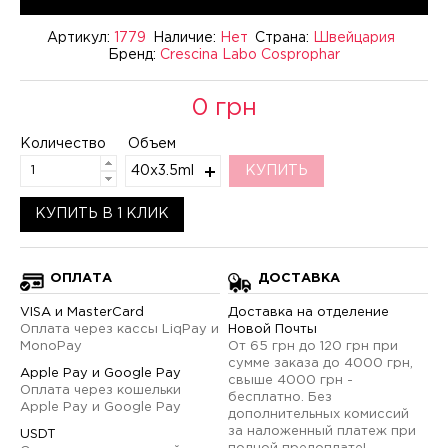
Артикул:
1779
Наличие:
Нет
Страна:
Швейцария
Бренд:
Crescina Labo Cosprophar
0 грн
Количество
Объем
40x3.5ml
КУПИТЬ
КУПИТЬ В 1 КЛИК
ОПЛАТА
ДОСТАВКА
VISA и MasterCard
Доставка на отделение
Оплата через кассы LiqPay и
Новой Почты
MonoPay
От 65 грн до 120 грн при
сумме заказа до 4000 грн,
Apple Pay и Google Pay
свыше 4000 грн -
Оплата через кошельки
бесплатно. Без
Apple Pay и Google Pay
дополнительных комиссий
за наложенный платеж при
USDT