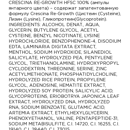
CRESCINA RE-GROWTH HFSC 100% (ампулы
янтарного цвета) – содержат запатентованную
формулу Crescina Re-Growth (Цистеин (Cysteine),
Лизин (Lysine), Гликопротеин(Glycoprotein).
INGREDIENTS: ALCOHOL DENAT., AQUA,
GLYCERIN, BUTYLENE GLYCOL, ACETYL
CYSTEINE, BENZYL NICOTINATE, LYSINE
HYDROCHLORIDE, BENZOPHENONE-4, DISODIUM
EDTA, LAMINARIA DIGITATA EXTRACT,
MENTHOL, SODIUM HYDROXIDE, SILANEDIOL
SALICYLATE, HYDROLYZED PEA, PENTYLENE
GLYCOL, TRIETHANOLAMINE, HYDROXYPROPYL
CYCLODEXTRIN, THREONINE, SERINE, ZINC
ACETYLMETHIONATE, PHOSPHATIDYLCHOLINE,
HYDROLYZED RICE PROTEIN, PROPYLENE
GLYCOL, ADENOSINE, HEMATITE EXTRACT,
HYDROLYZED SOY PROTEIN, SALICYLIC ACID,
GLYCOPROTEINS, ERIOBOTRYA JAPONICA LEAF
EXTRACT, HYDROLYZED DNA, HYDROLYZED
RNA, SODIUM BENZOATE, GLUTAMIC ACID,
ARTEMIA EXTRACT, ETHYLHEXYLGLYCERIN,
PHENOXYETHANOL, VALINE, PENTAPEPTIDE-31,
SODIUM METABISULFITE, C.I. 14720, C.I. 16255, C.I.
19140, C.I. 28440, C.I. 73015.