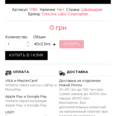
Артикул:
1780
Наличие:
Нет
Страна:
Швейцария
Бренд:
Crescina Labo Cosprophar
0 грн
Количество
Объем
40x3.5ml
КУПИТЬ
КУПИТЬ В 1 КЛИК
ОПЛАТА
ДОСТАВКА
VISA и MasterCard
Доставка на отделение
Оплата через кассы LiqPay и
Новой Почты
MonoPay
От 65 грн до 120 грн при
сумме заказа до 4000 грн,
Apple Pay и Google Pay
свыше 4000 грн -
Оплата через кошельки
бесплатно. Без
Apple Pay и Google Pay
дополнительных комиссий
за наложенный платеж при
USDT