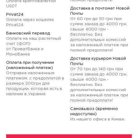
полной предоплате!
Оплата криптовалютой
USDT
Доставка в почтомат Новой
Почты
Privat24
От 60 грн до 110 грн при
Оплата через кошелек
сумме заказа до 4000 грн,
Privat24
свыше 4000 грн -
Банковский перевод
бесплатно. Без
Оплата на наш расчетный
дополнительных комиссий
счет (ФОП)
за наложенный платеж при
от ПриватБанка и
полной предоплате!
МоноБанка
Доставка курьером Новой
Оплата при получении
Почты
(наложенный платеж)
От 70 грн до 140 грн при
Отправка наложенным
сумме заказа до 4000 грн,
платежом, с предоплатой в
свыше 4000 грн -
размере 200грн для
бесплатно. Без
продукции, которая есть в
дополнительных комиссий
наличии в Украине
за наложенный платеж при
полной предоплате!
Самовывоз (временно
недоступен)
Из нашего офиса в Киеве.