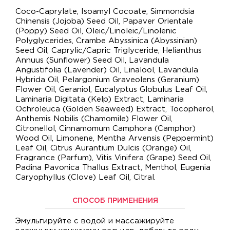
Coco-Caprylate, Isoamyl Cocoate, Simmondsia
Chinensis (Jojoba) Seed Oil, Papaver Orientale
(Poppy) Seed Oil, Oleic/Linoleic/Linolenic
Polyglycerides, Crambe Abyssinica (Abyssinian)
Seed Oil, Caprylic/Capric Triglyceride, Helianthus
Annuus (Sunflower) Seed Oil, Lavandula
Angustifolia (Lavender) Oil, Linalool, Lavandula
Hybrida Oil, Pelargonium Graveolens (Geranium)
Flower Oil, Geraniol, Eucalyptus Globulus Leaf Oil,
Laminaria Digitata (Kelp) Extract, Laminaria
Ochroleuca (Golden Seaweed) Extract, Tocopherol,
Anthemis Nobilis (Chamomile) Flower Oil,
Citronellol, Cinnamomum Camphora (Camphor)
Wood Oil, Limonene, Mentha Arvensis (Peppermint)
Leaf Oil, Citrus Aurantium Dulcis (Orange) Oil,
Fragrance (Parfum), Vitis Vinifera (Grape) Seed Oil,
Padina Pavonica Thallus Extract, Menthol, Eugenia
Caryophyllus (Clove) Leaf Oil, Citral.
СПОСОБ ПРИМЕНЕНИЯ
Эмульгируйте с водой и массажируйте