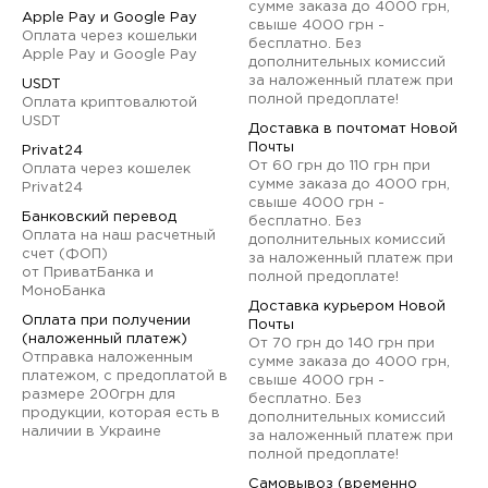
сумме заказа до 4000 грн,
Apple Pay и Google Pay
свыше 4000 грн -
Оплата через кошельки
бесплатно. Без
Apple Pay и Google Pay
дополнительных комиссий
за наложенный платеж при
USDT
полной предоплате!
Оплата криптовалютой
USDT
Доставка в почтомат Новой
Почты
Privat24
От 60 грн до 110 грн при
Оплата через кошелек
сумме заказа до 4000 грн,
Privat24
свыше 4000 грн -
Банковский перевод
бесплатно. Без
Оплата на наш расчетный
дополнительных комиссий
счет (ФОП)
за наложенный платеж при
от ПриватБанка и
полной предоплате!
МоноБанка
Доставка курьером Новой
Оплата при получении
Почты
(наложенный платеж)
От 70 грн до 140 грн при
Отправка наложенным
сумме заказа до 4000 грн,
платежом, с предоплатой в
свыше 4000 грн -
размере 200грн для
бесплатно. Без
продукции, которая есть в
дополнительных комиссий
наличии в Украине
за наложенный платеж при
полной предоплате!
Самовывоз (временно