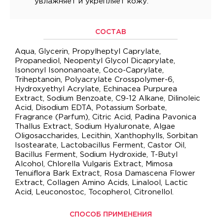
увлажняет и укрепляет кожу.
СОСТАВ
Aqua, Glycerin, Propylheptyl Caprylate,
Propanediol, Neopentyl Glycol Dicaprylate,
Isononyl Isononanoate, Coco-Caprylate,
Triheptanoin, Polyacrylate Crosspolymer-6,
Hydroxyethyl Acrylate, Echinacea Purpurea
Extract, Sodium Benzoate, C9-12 Alkane, Dilinoleic
Acid, Disodium EDTA, Potassium Sorbate,
Fragrance (Parfum), Citric Acid, Padina Pavonica
Thallus Extract, Sodium Hyaluronate, Algae
Oligosaccharides, Lecithin, Xanthophylls, Sorbitan
Isostearate, Lactobacillus Ferment, Castor Oil,
Bacillus Ferment, Sodium Hydroxide, T-Butyl
Alcohol, Chlorella Vulgaris Extract, Mimosa
Tenuiflora Bark Extract, Rosa Damascena Flower
Extract, Collagen Amino Acids, Linalool, Lactic
Acid, Leuconostoc, Tocopherol, Citronellol.
СПОСОБ ПРИМЕНЕНИЯ