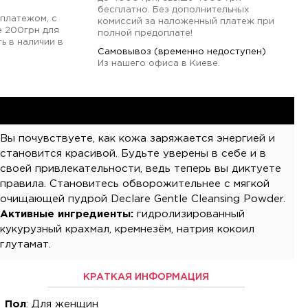
бесплатно. Без дополнительных
платежом, с
комиссий за наложенный платеж при
е 200грн для
полной предоплате!
ь в наличии в
Самовывоз (временно недоступен)
Из нашего офиса в Киеве.
Вы почувствуете, как кожа заряжается энергией и
становится красивой. Будьте уверены в себе и в
своей привлекательности, ведь теперь вы диктуете
правила. Становитесь обворожительнее с мягкой
очищающей пудрой Declare Gentle Cleansing Powder.
Активные ингредиенты:
гидролизированный
кукурузный крахмал, кремнезём, натрия кокоил
глутамат.
КРАТКАЯ ИНФОРМАЦИЯ
Пол
: Для женщин