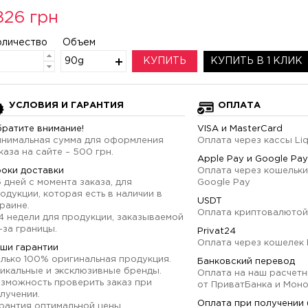
826 грн
оличество
Объем
90g
КУПИТЬ
КУПИТЬ В 1 КЛИК
УСЛОВИЯ И ГАРАНТИЯ
ОПЛАТА
ратите внимание!
VISA и MasterCard
нимальная сумма для оформления
Оплата через кассы Li
каза на сайте – 500 грн.
Apple Pay и Google Pay
оки доставки
Оплата через кошельки
6 дней с момента заказа, для
Google Pay
одукции, которая есть в наличии в
USDT
раине.
Оплата криптовалютой
4 недели для продукции, заказываемой
-за границы.
Privat24
Оплата через кошелек 
ши гарантии
лько 100% оригинальная продукция.
Банковский перевод
икальные и эксклюзивные бренды.
Оплата на наш расчетн
зможность проверить заказ при
от ПриватБанка и Мон
лучении.
Оплата при получении
рантия оптимальной цены.