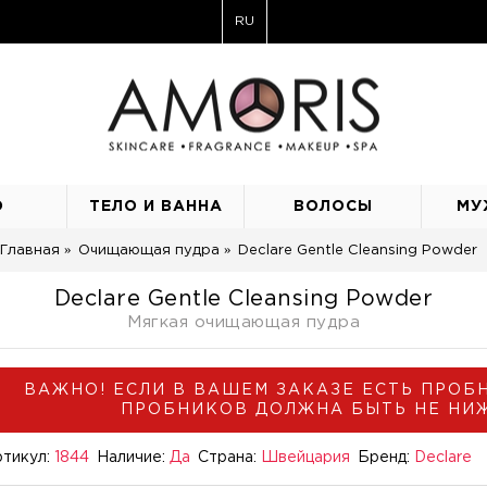
RU
О
ТЕЛО И ВАННА
ВОЛОСЫ
МУ
Главная
Очищающая пудра
Declare Gentle Cleansing Powder
Declare Gentle Cleansing Powder
Мягкая очищающая пудра
ВАЖНО! ЕСЛИ В ВАШЕМ ЗАКАЗЕ ЕСТЬ ПРОБ
ПРОБНИКОВ ДОЛЖНА БЫТЬ НЕ НИЖЕ
тикул:
1844
Наличие:
Да
Страна:
Швейцария
Бренд:
Declare