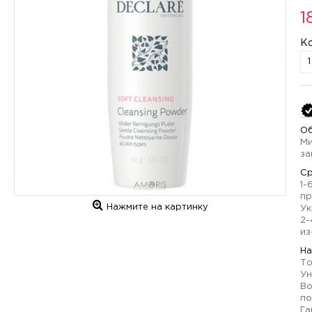
1
К
Об
Ми
за
Ср
1-
пр
Нажмите на картинку
Ук
2-
из
На
То
Ун
Во
по
Га