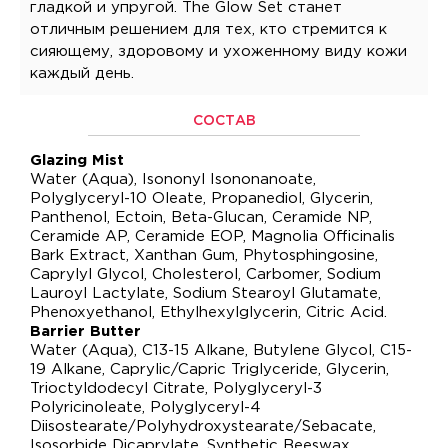
гладкой и упругой. The Glow Set станет
отличным решением для тех, кто стремится к
сияющему, здоровому и ухоженному виду кожи
каждый день.
СОСТАВ
Glazing Mist
Water (Aqua), Isononyl Isononanoate,
Polyglyceryl-10 Oleate, Propanediol, Glycerin,
Panthenol, Ectoin, Beta-Glucan, Ceramide NP,
Ceramide AP, Ceramide EOP, Magnolia Officinalis
Bark Extract, Xanthan Gum, Phytosphingosine,
Caprylyl Glycol, Cholesterol, Carbomer, Sodium
Lauroyl Lactylate, Sodium Stearoyl Glutamate,
Phenoxyethanol, Ethylhexylglycerin, Citric Acid.
Barrier Butter
Water (Aqua), C13-15 Alkane, Butylene Glycol, C15-
19 Alkane, Caprylic/Capric Triglyceride, Glycerin,
Trioctyldodecyl Citrate, Polyglyceryl-3
Polyricinoleate, Polyglyceryl-4
Diisostearate/Polyhydroxystearate/Sebacate,
Isosorbide Dicaprylate, Synthetic Beeswax,