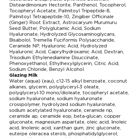
Disteardimonium Hectorite, Panthenol, Tocopherol,
Tocopheryl Acetate, Palmitoyl Tripeptide-8,
Palmitoyl Tetrapeptide-10, Zingiber Officinale
(Ginger) Root Extract, Astrocaryum Murumuru
Seed Butter, Polyglutamic Acid, Sodium
Hyaluronate, Hydrolyzed Glycosaminoglycans,
Bisabolol, Tremella Fuciformis Polysaccharide,
Ceramide NP, Hyaluronic Acid, Hydrolyzed
Hyaluronic Acid, Caprylhydroxamic Acid, Dextran,
Trisodium Ethylenediamine Disuccinate,
Phenoxyethanol, Ethylhexylglycerin, Citric Acid,
Sodium Chloride, Benzyl Alcohol.
Glazing Milk
Water (aqua) (eau), c12‑15 alkyl benzoate, coconut
alkanes, glycerin, polyglyceryl‑3 oleate,
polyglyceryl‑10 mono/dioleate, tocopheryl acetate,
sodium hyaluronate, sodium hyaluronate
crosspolymer, hydrolyzed sodium hyaluronate,
sodium acetylated hyaluronate, ceramide np,
ceramide ap, ceramide eop, beta‑glucan, copper
gluconate, magnesium aspartate, oleic acid, linoleic
acid, linolenic acid, xanthan gum, zinc gluconate,
euterpe oleracea sterols, phosphatidylglycerol,