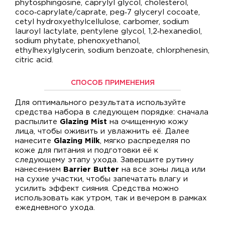
phytosphingosine, caprylyl glycol, cholesterol,
coco‑caprylate/caprate, peg‑7 glyceryl cocoate,
cetyl hydroxyethylcellulose, carbomer, sodium
lauroyl lactylate, pentylene glycol, 1,2‑hexanediol,
sodium phytate, phenoxyethanol,
ethylhexylglycerin, sodium benzoate, chlorphenesin,
citric acid.
СПОСОБ ПРИМЕНЕНИЯ
Для оптимального результата используйте
средства набора в следующем порядке: сначала
распылите
Glazing Mist
на очищенную кожу
лица, чтобы оживить и увлажнить её. Далее
нанесите
Glazing Milk
, мягко распределяя по
коже для питания и подготовки её к
следующему этапу ухода. Завершите рутину
нанесением
Barrier Butter
на все зоны лица или
на сухие участки, чтобы запечатать влагу и
усилить эффект сияния. Средства можно
использовать как утром, так и вечером в рамках
ежедневного ухода.