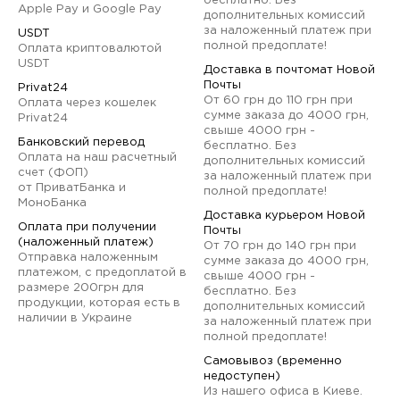
бесплатно. Без
Apple Pay и Google Pay
дополнительных комиссий
за наложенный платеж при
USDT
полной предоплате!
Оплата криптовалютой
USDT
Доставка в почтомат Новой
Почты
Privat24
От 60 грн до 110 грн при
Оплата через кошелек
сумме заказа до 4000 грн,
Privat24
свыше 4000 грн -
Банковский перевод
бесплатно. Без
Оплата на наш расчетный
дополнительных комиссий
счет (ФОП)
за наложенный платеж при
от ПриватБанка и
полной предоплате!
МоноБанка
Доставка курьером Новой
Оплата при получении
Почты
(наложенный платеж)
От 70 грн до 140 грн при
Отправка наложенным
сумме заказа до 4000 грн,
платежом, с предоплатой в
свыше 4000 грн -
размере 200грн для
бесплатно. Без
продукции, которая есть в
дополнительных комиссий
наличии в Украине
за наложенный платеж при
полной предоплате!
Самовывоз (временно
недоступен)
Из нашего офиса в Киеве.