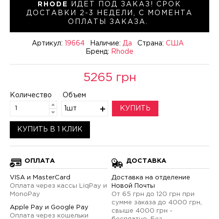
RHODE
ИДЕТ ПОД ЗАКАЗ! СРОК
ДОСТАВКИ 2-3 НЕДЕЛИ, С МОМЕНТА
ОПЛАТЫ ЗАКАЗА.
Артикул:
19664
Наличие:
Да
Страна:
США
Бренд:
Rhode
5265 грн
Количество
Объем
1шт
КУПИТЬ
КУПИТЬ В 1 КЛИК
ОПЛАТА
ДОСТАВКА
VISA и MasterCard
Доставка на отделение
Оплата через кассы LiqPay и
Новой Почты
MonoPay
От 65 грн до 120 грн при
сумме заказа до 4000 грн,
Apple Pay и Google Pay
свыше 4000 грн -
Оплата через кошельки