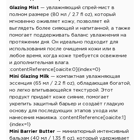
Glazing Mist
— увлажняющий спрей-мист в
полном размере (80 мл / 2.7 fl oz), который
мгновенно оживляет кожу, позволяет ей
выглядеть более сияющей и напитанной, а также
помогает поддерживать баланс увлажнения на
протяжении дня. Он идеально подходит для
использования после очищения кожи или в
любое время, когда коже требуется освежение
и дополнительная влага.
:contentReference[oaicite:0]{index=0}
Mini Glazing Milk
— компактная увлажняющая
эссенция (65 мл / 2.2 fl oz), обладающая богатой,
но легко впитывающейся текстурой. Этот
продукт придаёт коже сияние, помогает
укрепить защитный барьер и создаёт гладкую
основу для последующих этапов ухода или
нанесения макияжа. :contentReference[oaicite:1]
{index=1}
Mini Barrier Butter
— миниатюрный интенсивный
бальзам (40 мл / 1.35 fl oz), который удерживает