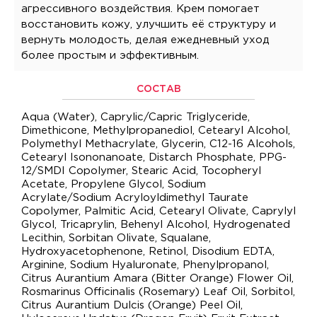
агрессивного воздействия. Крем помогает
восстановить кожу, улучшить её структуру и
вернуть молодость, делая ежедневный уход
более простым и эффективным.
СОСТАВ
Aqua (Water), Caprylic/Capric Triglyceride,
Dimethicone, Methylpropanediol, Cetearyl Alcohol,
Polymethyl Methacrylate, Glycerin, C12-16 Alcohols,
Cetearyl Isononanoate, Distarch Phosphate, PPG-
12/SMDI Copolymer, Stearic Acid, Tocopheryl
Acetate, Propylene Glycol, Sodium
Acrylate/Sodium Acryloyldimethyl Taurate
Copolymer, Palmitic Acid, Cetearyl Olivate, Caprylyl
Glycol, Tricaprylin, Behenyl Alcohol, Hydrogenated
Lecithin, Sorbitan Olivate, Squalane,
Hydroxyacetophenone, Retinol, Disodium EDTA,
Arginine, Sodium Hyaluronate, Phenylpropanol,
Citrus Aurantium Amara (Bitter Orange) Flower Oil,
Rosmarinus Officinalis (Rosemary) Leaf Oil, Sorbitol,
Citrus Aurantium Dulcis (Orange) Peel Oil,