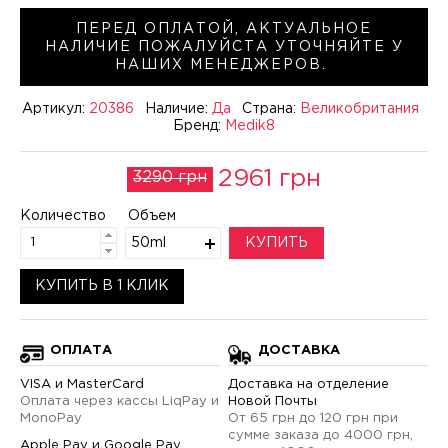
ПЕРЕД ОПЛАТОЙ, АКТУАЛЬНОЕ
НАЛИЧИЕ ПОЖАЛУЙСТА УТОЧНЯЙТЕ У
НАШИХ МЕНЕДЖЕРОВ.
Артикул:
20386
Наличие:
Да
Страна:
Великобритания
Бренд:
Medik8
2961 грн
3290 грн
Количество
Объем
50ml
КУПИТЬ
КУПИТЬ В 1 КЛИК
ОПЛАТА
ДОСТАВКА
VISA и MasterCard
Доставка на отделение
Оплата через кассы LiqPay и
Новой Почты
MonoPay
От 65 грн до 120 грн при
сумме заказа до 4000 грн,
Apple Pay и Google Pay