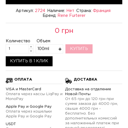
Артикул:
2724
Наличие:
Нет
Страна:
Франция
Бренд:
Rene Furterer
0 грн
Количество
Объем
100ml
КУПИТЬ
КУПИТЬ В 1 КЛИК
ОПЛАТА
ДОСТАВКА
VISA и MasterCard
Доставка на отделение
Оплата через кассы LiqPay и
Новой Почты
MonoPay
От 65 грн до 120 грн при
сумме заказа до 4000 грн,
Apple Pay и Google Pay
свыше 4000 грн -
Оплата через кошельки
бесплатно. Без
Apple Pay и Google Pay
дополнительных комиссий
за наложенный платеж при
USDT