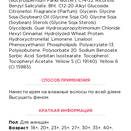
(Butyrospermum Parkii Butter). C14-22 Alcohols.
Benzyl Salicylate. Bht. C12-20 Alkyl Glucoside.
Citronellol. Fragrance (Parfum). Glycerin. Glycine
Soja (Soybean) Oil (Glycine Soja Oil). Glycine Soja
(Soybean) Sterols (Glycine Soja Sterols).
Glycolipids. Guar Hydroxypropyltrimonium Chloride.
Hexyl Cinnamal. Hydrolyzed Wheat Protein.
Hydroxycitronellal. Limonene. Linalool.
Phenoxyethanol. Phospholipids. Polyacrylate-13.
Polyisobutene. Polysorbate 20. Sodium Benzoate.
Sorbic Acid. Sorbitan Isostearate. Tocopherol.
Tocopheryl Acetate. Yellow 5 (Ci 19140). Yellow 6
(Ci 15985).
СПОСОБ ПРИМЕНЕНИЯ
Нанести крем на влажные волосы по всей длине.
Высушить феном.
КРАТКАЯ ИНФОРМАЦИЯ
Пол
: Для женщин
Возраст
: 18+, 20+, 23+, 25+, 27+, 30+, 35+, 40+,