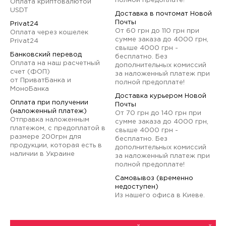
полной предоплате!
Оплата криптовалютой
USDT
Доставка в почтомат Новой
Почты
Privat24
От 60 грн до 110 грн при
Оплата через кошелек
сумме заказа до 4000 грн,
Privat24
свыше 4000 грн -
Банковский перевод
бесплатно. Без
Оплата на наш расчетный
дополнительных комиссий
счет (ФОП)
за наложенный платеж при
от ПриватБанка и
полной предоплате!
МоноБанка
Доставка курьером Новой
Оплата при получении
Почты
(наложенный платеж)
От 70 грн до 140 грн при
Отправка наложенным
сумме заказа до 4000 грн,
платежом, с предоплатой в
свыше 4000 грн -
размере 200грн для
бесплатно. Без
продукции, которая есть в
дополнительных комиссий
наличии в Украине
за наложенный платеж при
полной предоплате!
Самовывоз (временно
недоступен)
Из нашего офиса в Киеве.