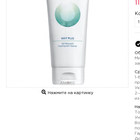
1
К
Об
Ми
за
Ср
1-
пр
Ук
Нажмите на картинку
2-
из
На
То
Ун
Во
по
Га
До