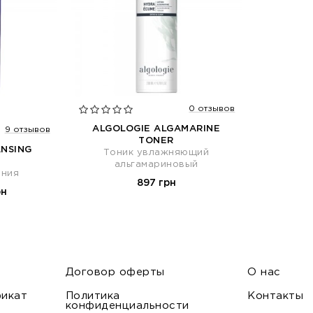
ПОД ЗАКАЗ
0 отзывов
ALGOLOGIE ALGAMARINE
9 отзывов
TONER
ANSING
Тоник увлажняющий
альгамариновый
ания
897 грн
рн
Договор оферты
О нас
икат
Политика
Контакты
конфиденциальности