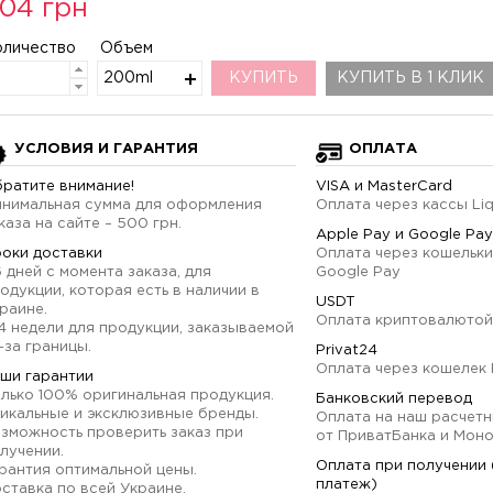
104 грн
оличество
Объем
200ml
КУПИТЬ
КУПИТЬ В 1 КЛИК
УСЛОВИЯ И ГАРАНТИЯ
ОПЛАТА
ратите внимание!
VISA и MasterCard
нимальная сумма для оформления
Оплата через кассы Li
каза на сайте – 500 грн.
Apple Pay и Google Pay
оки доставки
Оплата через кошельки
6 дней с момента заказа, для
Google Pay
одукции, которая есть в наличии в
USDT
раине.
Оплата криптовалютой
4 недели для продукции, заказываемой
-за границы.
Privat24
Оплата через кошелек 
ши гарантии
лько 100% оригинальная продукция.
Банковский перевод
икальные и эксклюзивные бренды.
Оплата на наш расчетн
зможность проверить заказ при
от ПриватБанка и Мон
лучении.
Оплата при получении
рантия оптимальной цены.
платеж)
ставка по всей Украине.