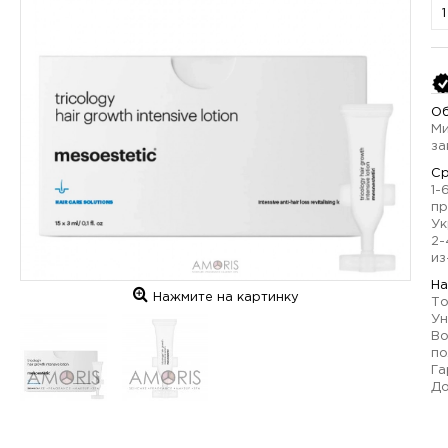
Об
Ми
за
Ср
1-
пр
Ук
2-
из
На
Нажмите на картинку
То
Ун
Во
по
Га
До