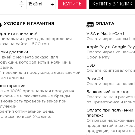
15x3ml
КУПИТЬ
КУПИТЬ В 1 КЛИК
УСЛОВИЯ И ГАРАНТИЯ
ОПЛАТА
ратите внимание!
VISA и MasterCard
нимальная сумма для оформления
Оплата через кассы Li
каза на сайте – 500 грн.
Apple Pay и Google Pay
оки доставки
Оплата через кошельки
6 дней с момента заказа, для
Google Pay
одукции, которая есть в наличии в
USDT
раине.
Оплата криптовалютой
4 недели для продукции, заказываемой
-за границы.
Privat24
Оплата через кошелек 
ши гарантии
лько 100% оригинальная продукция.
Банковский перевод
икальные и эксклюзивные бренды.
Оплата на наш расчетн
зможность проверить заказ при
от ПриватБанка и Мон
лучении.
Оплата при получении
рантия оптимальной цены.
платеж)
ставка по всей Украине.
Отправка наложенным 
предоплатой в размер
продукции, которая ест