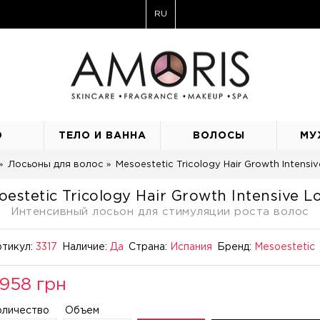
RU
О
ТЕЛО И ВАННА
ВОЛОСЫ
МУ
Лосьоны для волос
Mesoestetic Tricology Hair Growth Intensiv
estetic Tricology Hair Growth Intensive L
Интенсивный лосьон для стимуляции роста волос
тикул:
3317
Наличие:
Да
Страна:
Испания
Бренд:
Mesoestetic
958 грн
оличество
Объем