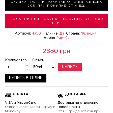
СКИДКА 15% ПРИ ПОКУПКЕ ОТ 2 ЕД. СКИДКА
20% ПРИ ПОКУПКЕ ОТ 4 ЕД.
ПОДАРОК ПРИ ПОКУПКЕ НА СУММУ ОТ 5.000
ГРН.
Артикул:
4350
Наличие:
Да
Страна:
Франция
Бренд:
Yon-Ka
2880 грн
Количество
Объем
50ml
КУПИТЬ
КУПИТЬ В 1 КЛИК
ОПЛАТА
ДОСТАВКА
VISA и MasterCard
Доставка на отделение
Оплата через кассы LiqPay и
Новой Почты
MonoPay
От 65 грн до 120 грн при