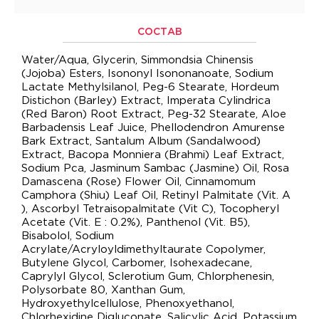
СОСТАВ
Water/Aqua, Glycerin, Simmondsia Chinensis
(Jojoba) Esters, Isononyl Isononanoate, Sodium
Lactate Methylsilanol, Peg-6 Stearate, Hordeum
Distichon (Barley) Extract, Imperata Cylindrica
(Red Baron) Root Extract, Peg-32 Stearate, Aloe
Barbadensis Leaf Juice, Phellodendron Amurense
Bark Extract, Santalum Album (Sandalwood)
Extract, Bacopa Monniera (Brahmi) Leaf Extract,
Sodium Pca, Jasminum Sambac (Jasmine) Oil, Rosa
Damascena (Rose) Flower Oil, Cinnamomum
Camphora (Shiu) Leaf Oil, Retinyl Palmitate (Vit. A
), Ascorbyl Tetraisopalmitate (Vit C), Tocopheryl
Acetate (Vit. E : 0.2%), Panthenol (Vit. B5),
Bisabolol, Sodium
Acrylate/Acryloyldimethyltaurate Copolymer,
Butylene Glycol, Carbomer, Isohexadecane,
Caprylyl Glycol, Sclerotium Gum, Chlorphenesin,
Polysorbate 80, Xanthan Gum,
Hydroxyethylcellulose, Phenoxyethanol,
Chlorhexidine Digluconate, Salicylic Acid, Potassium