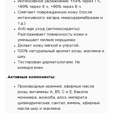
Интенсивное увлажнение: +54% через 1 ч.,
+89% через 4 ч., +96% через 8 ч.
Смягчает поврежденную кожу (после
интенсивного загара, микродермабразии и
т.д.).
Anti-age уход (антиоксиданты).
Разглаживает поверхность кожи и
уменьшает мелкие морщинки.
Делает кожу мягкой и упругой.
100% натуральный аромат розы, жасмина и
шиу.
Тестирован дерматологами. Не
комедогенен.
Активные компоненты:
Производные кремния, эфирные масла
розы, витамины А, В5, С и Е, бакопа
монниера, жожоба, алоэ, императа
цилиндрическая, сантал, ячмень, эфирные
масла шиу и жасмина.