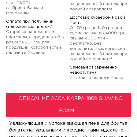
счет (ФОП)
за наложенный платеж при
от ПриватБанка и
полной предоплате!
МоноБанка
Доставка курьером Новой
Оплата при получении
Почты
(наложенный платеж)
От 70 грн до 140 грн при
Отправка наложенным
сумме заказа до 4000 грн,
платежом, с предоплатой в
свыше 4000 грн -
размере 200грн для
бесплатно. Без
продукции, которая есть в
дополнительных комиссий
наличии в Украине
за наложенный платеж при
полной предоплате!
Самовывоз (временно
недоступен)
Из нашего офиса в Киеве.
ОПИСАНИЕ ACCA KAPPA 1869 SHAVING
FOAM
Увлажняющая и успокаивающая пена для бритья
богата натуральными ингредиентами, идеально
подходящая для кожи, склонной к раздражениям