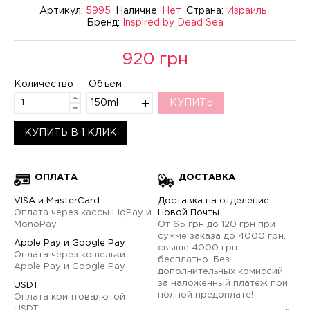
Артикул:
5995
Наличие:
Нет
Страна:
Израиль
Бренд:
Inspired by Dead Sea
920 грн
Количество
Объем
150ml
КУПИТЬ
КУПИТЬ В 1 КЛИК
ОПЛАТА
ДОСТАВКА
VISA и MasterCard
Доставка на отделение
Оплата через кассы LiqPay и
Новой Почты
MonoPay
От 65 грн до 120 грн при
сумме заказа до 4000 грн,
Apple Pay и Google Pay
свыше 4000 грн -
Оплата через кошельки
бесплатно. Без
Apple Pay и Google Pay
дополнительных комиссий
за наложенный платеж при
USDT
полной предоплате!
Оплата криптовалютой
USDT