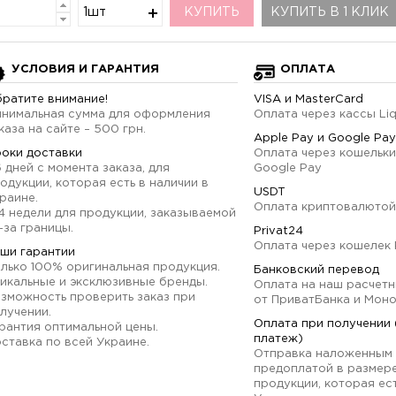
1шт
КУПИТЬ
КУПИТЬ В 1 КЛИК
УСЛОВИЯ И ГАРАНТИЯ
ОПЛАТА
ратите внимание!
VISA и MasterCard
нимальная сумма для оформления
Оплата через кассы Li
каза на сайте – 500 грн.
Apple Pay и Google Pay
оки доставки
Оплата через кошельки
6 дней с момента заказа, для
Google Pay
одукции, которая есть в наличии в
USDT
раине.
Оплата криптовалютой
4 недели для продукции, заказываемой
-за границы.
Privat24
Оплата через кошелек 
ши гарантии
лько 100% оригинальная продукция.
Банковский перевод
икальные и эксклюзивные бренды.
Оплата на наш расчетн
зможность проверить заказ при
от ПриватБанка и Мон
лучении.
Оплата при получении
рантия оптимальной цены.
платеж)
ставка по всей Украине.
Отправка наложенным 
предоплатой в размер
продукции, которая ест