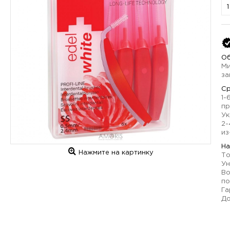
Об
Ми
за
Ср
1-
пр
Ук
2-
из
На
Нажмите на картинку
То
Ун
Во
по
Га
До