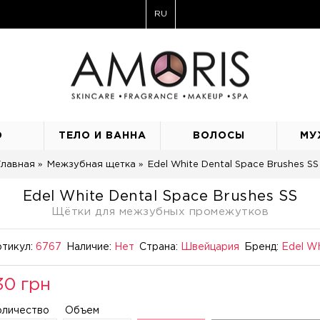
RU
О
ТЕЛО И ВАННА
ВОЛОСЫ
МУ
Главная
Межзубная щетка
Edel White Dental Space Brushes SS
Edel White Dental Space Brushes SS
Щётки для межзубных промежутков
тикул:
6767
Наличие:
Нет
Страна:
Швейцария
Бренд:
Edel W
30 грн
оличество
Объем