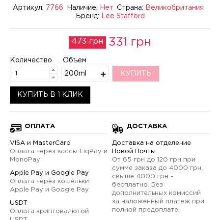
Артикул:
7766
Наличие:
Нет
Страна:
Великобритания
Бренд:
Lee Stafford
331 грн
473 грн
Количество
Объем
200ml
КУПИТЬ
КУПИТЬ В 1 КЛИК
ОПЛАТА
ДОСТАВКА
VISA и MasterCard
Доставка на отделение
Оплата через кассы LiqPay и
Новой Почты
MonoPay
От 65 грн до 120 грн при
сумме заказа до 4000 грн,
Apple Pay и Google Pay
свыше 4000 грн -
Оплата через кошельки
бесплатно. Без
Apple Pay и Google Pay
дополнительных комиссий
за наложенный платеж при
USDT
полной предоплате!
Оплата криптовалютой
USDT