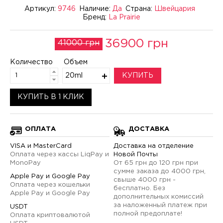
Артикул:
9746
Наличие:
Да
Страна:
Швейцария
Бренд:
La Prairie
36900 грн
41000 грн
Количество
Объем
20ml
КУПИТЬ
КУПИТЬ В 1 КЛИК
ОПЛАТА
ДОСТАВКА
VISA и MasterCard
Доставка на отделение
Оплата через кассы LiqPay и
Новой Почты
MonoPay
От 65 грн до 120 грн при
сумме заказа до 4000 грн,
Apple Pay и Google Pay
свыше 4000 грн -
Оплата через кошельки
бесплатно. Без
Apple Pay и Google Pay
дополнительных комиссий
за наложенный платеж при
USDT
полной предоплате!
Оплата криптовалютой