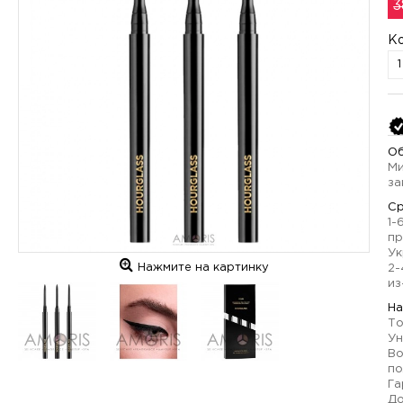
3
К
Об
Ми
за
Ср
1-
пр
Ук
Нажмите на картинку
2-
из
На
То
Ун
Во
по
Га
До