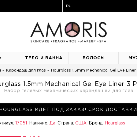
RU
О
ТЕЛО И ВАННА
ВОЛОСЫ
МУ
я
Карандаш для глаз
Hourglass 1.5mm Mechanical Gel Eye Liner
rglass 1.5mm Mechanical Gel Eye Liner 3 
Набор гелевых механических карандашей для глаз
HOURGLASS ИДЕТ ПОД ЗАКАЗ! СРОК ДОСТАВКИ
тикул:
17051
Наличие:
Да
Страна:
США
Бренд:
Hourglass