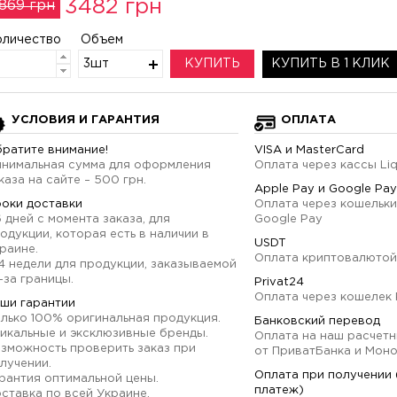
3482 грн
869 грн
оличество
Объем
3шт
КУПИТЬ
КУПИТЬ В 1 КЛИК
УСЛОВИЯ И ГАРАНТИЯ
ОПЛАТА
ратите внимание!
VISA и MasterCard
нимальная сумма для оформления
Оплата через кассы Li
каза на сайте – 500 грн.
Apple Pay и Google Pay
оки доставки
Оплата через кошельки
6 дней с момента заказа, для
Google Pay
одукции, которая есть в наличии в
USDT
раине.
Оплата криптовалютой
4 недели для продукции, заказываемой
-за границы.
Privat24
Оплата через кошелек 
ши гарантии
лько 100% оригинальная продукция.
Банковский перевод
икальные и эксклюзивные бренды.
Оплата на наш расчетн
зможность проверить заказ при
от ПриватБанка и Мон
лучении.
Оплата при получении
рантия оптимальной цены.
платеж)
ставка по всей Украине.